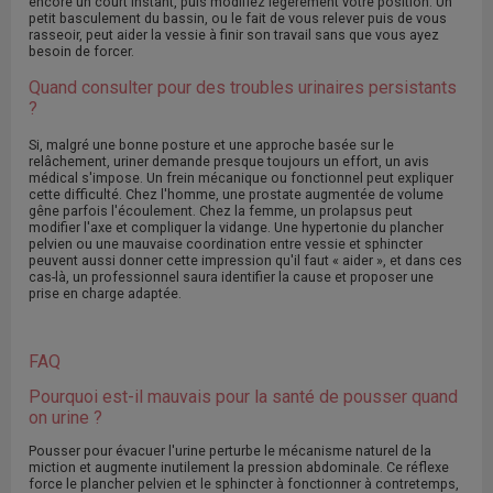
encore un court instant, puis modifiez légèrement votre position. Un
petit basculement du bassin, ou le fait de vous relever puis de vous
rasseoir, peut aider la vessie à finir son travail sans que vous ayez
besoin de forcer.
Quand consulter pour des troubles urinaires persistants
?
Si, malgré une bonne posture et une approche basée sur le
relâchement, uriner demande presque toujours un effort, un avis
médical s'impose. Un frein mécanique ou fonctionnel peut expliquer
cette difficulté. Chez l'homme, une prostate augmentée de volume
gêne parfois l'écoulement. Chez la femme, un prolapsus peut
modifier l'axe et compliquer la vidange. Une hypertonie du plancher
pelvien ou une mauvaise coordination entre vessie et sphincter
peuvent aussi donner cette impression qu'il faut « aider », et dans ces
cas-là, un professionnel saura identifier la cause et proposer une
prise en charge adaptée.
FAQ
Pourquoi est-il mauvais pour la santé de pousser quand
on urine ?
Pousser pour évacuer l'urine perturbe le mécanisme naturel de la
miction et augmente inutilement la pression abdominale. Ce réflexe
force le plancher pelvien et le sphincter à fonctionner à contretemps,