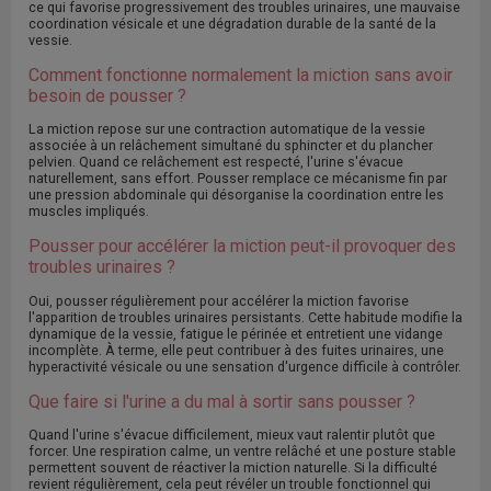
ce qui favorise progressivement des troubles urinaires, une mauvaise
coordination vésicale et une dégradation durable de la santé de la
vessie.
Comment fonctionne normalement la miction sans avoir
besoin de pousser ?
La miction repose sur une contraction automatique de la vessie
associée à un relâchement simultané du sphincter et du plancher
pelvien. Quand ce relâchement est respecté, l'urine s'évacue
naturellement, sans effort. Pousser remplace ce mécanisme fin par
une pression abdominale qui désorganise la coordination entre les
muscles impliqués.
Pousser pour accélérer la miction peut-il provoquer des
troubles urinaires ?
Oui, pousser régulièrement pour accélérer la miction favorise
l'apparition de troubles urinaires persistants. Cette habitude modifie la
dynamique de la vessie, fatigue le périnée et entretient une vidange
incomplète. À terme, elle peut contribuer à des fuites urinaires, une
hyperactivité vésicale ou une sensation d'urgence difficile à contrôler.
Que faire si l'urine a du mal à sortir sans pousser ?
Quand l'urine s'évacue difficilement, mieux vaut ralentir plutôt que
forcer. Une respiration calme, un ventre relâché et une posture stable
permettent souvent de réactiver la miction naturelle. Si la difficulté
revient régulièrement, cela peut révéler un trouble fonctionnel qui