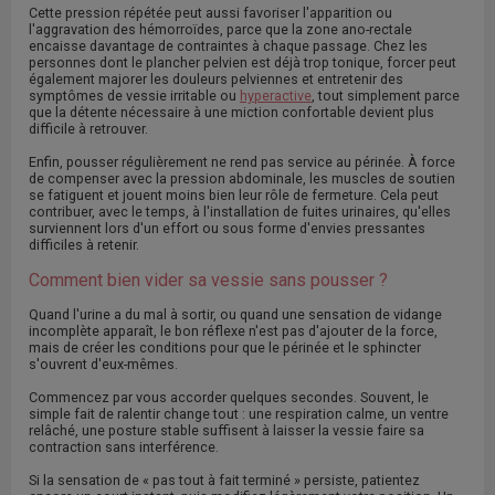
Cette pression répétée peut aussi favoriser l'apparition ou
l'aggravation des hémorroïdes, parce que la zone ano-rectale
encaisse davantage de contraintes à chaque passage. Chez les
personnes dont le plancher pelvien est déjà trop tonique, forcer peut
également majorer les douleurs pelviennes et entretenir des
symptômes de vessie irritable ou
hyperactive
, tout simplement parce
que la détente nécessaire à une miction confortable devient plus
difficile à retrouver.
Enfin, pousser régulièrement ne rend pas service au périnée. À force
de compenser avec la pression abdominale, les muscles de soutien
se fatiguent et jouent moins bien leur rôle de fermeture. Cela peut
contribuer, avec le temps, à l'installation de fuites urinaires, qu'elles
surviennent lors d'un effort ou sous forme d'envies pressantes
difficiles à retenir.
Comment bien vider sa vessie sans pousser ?
Quand l'urine a du mal à sortir, ou quand une sensation de vidange
incomplète apparaît, le bon réflexe n'est pas d'ajouter de la force,
mais de créer les conditions pour que le périnée et le sphincter
s'ouvrent d'eux-mêmes.
Commencez par vous accorder quelques secondes. Souvent, le
simple fait de ralentir change tout : une respiration calme, un ventre
relâché, une posture stable suffisent à laisser la vessie faire sa
contraction sans interférence.
Si la sensation de « pas tout à fait terminé » persiste, patientez