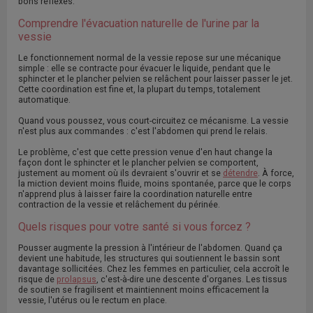
bons réflexes.
Comprendre l'évacuation naturelle de l'urine par la
vessie
Le fonctionnement normal de la vessie repose sur une mécanique
simple : elle se contracte pour évacuer le liquide, pendant que le
sphincter et le plancher pelvien se relâchent pour laisser passer le jet.
Cette coordination est fine et, la plupart du temps, totalement
automatique.
Quand vous poussez, vous court-circuitez ce mécanisme. La vessie
n'est plus aux commandes : c'est l'abdomen qui prend le relais.
Le problème, c'est que cette pression venue d'en haut change la
façon dont le sphincter et le plancher pelvien se comportent,
justement au moment où ils devraient s'ouvrir et se
détendre
. À force,
la miction devient moins fluide, moins spontanée, parce que le corps
n'apprend plus à laisser faire la coordination naturelle entre
contraction de la vessie et relâchement du périnée.
Quels risques pour votre santé si vous forcez ?
Pousser augmente la pression à l'intérieur de l'abdomen. Quand ça
devient une habitude, les structures qui soutiennent le bassin sont
davantage sollicitées. Chez les femmes en particulier, cela accroît le
risque de
prolapsus
, c'est-à-dire une descente d'organes. Les tissus
de soutien se fragilisent et maintiennent moins efficacement la
vessie, l'utérus ou le rectum en place.