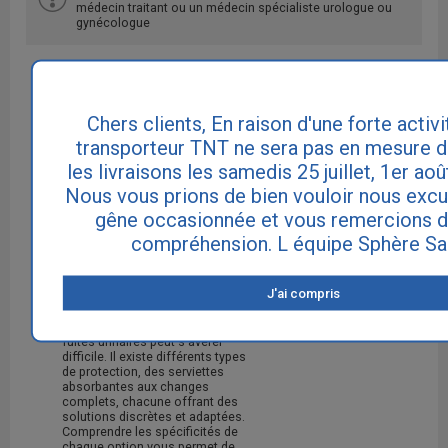
médecin traitant ou un médecin spécialiste urologue ou
gynécologue
Articles sur le même thème
Chers clients, En raison d'une forte activi
transporteur TNT ne sera pas en mesure d
les livraisons les samedis 25 juillet, 1er aoû
Protection pour
Nous vous prions de bien vouloir nous excu
incontinence : 5 différents
gêne occasionnée et vous remercions d
types à tester
compréhension. L équipe Sphère Sa
A.
3495
07/05/2025
Coutel
vues
J'ai compris
Identifier la protection
incontinence idéale face aux
fuites urinaires peut s'avérer
difficile. Il existe différents types
de protection, des serviettes
absorbantes aux changes
complets, chacune offrant des
solutions discrètes et adaptées.
Comprendre les spécificités de
chaque option vous permet de