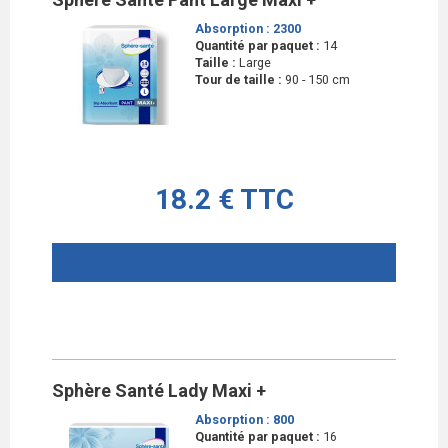
Absorption :
2300
Quantité par paquet :
14
Taille :
Large
Tour de taille :
90 - 150 cm
18.2 € TTC
AJOUTER AU PANIER
Sphère Santé Lady Maxi +
Absorption :
800
Quantité par paquet :
16