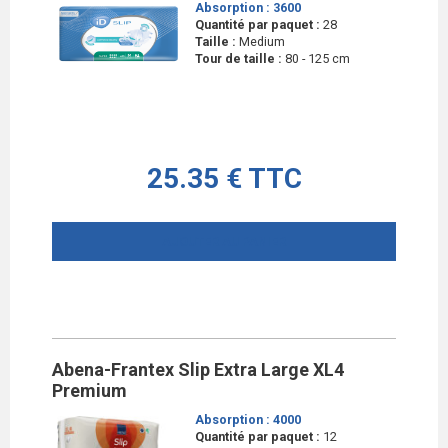
Absorption :
3600
Quantité par paquet :
28
Taille :
Medium
Tour de taille :
80 - 125 cm
25.35 € TTC
AJOUTER AU PANIER
Abena-Frantex Slip Extra Large XL4
Premium
Absorption :
4000
Quantité par paquet :
12