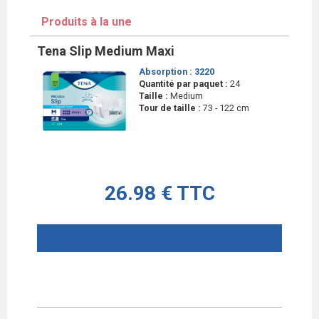
Produits à la une
Tena Slip Medium Maxi
Absorption :
3220
Quantité par paquet :
24
Taille :
Medium
Tour de taille :
73 - 122 cm
26.98 € TTC
AJOUTER AU PANIER