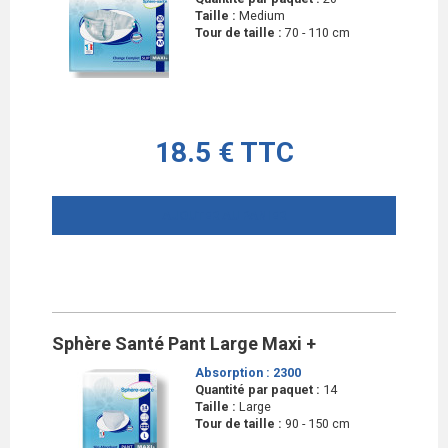
Taille :
Medium
Tour de taille :
70 - 110 cm
18.5 € TTC
AJOUTER AU PANIER
Sphère Santé Pant Large Maxi +
Absorption :
2300
Quantité par paquet :
14
Taille :
Large
Tour de taille :
90 - 150 cm