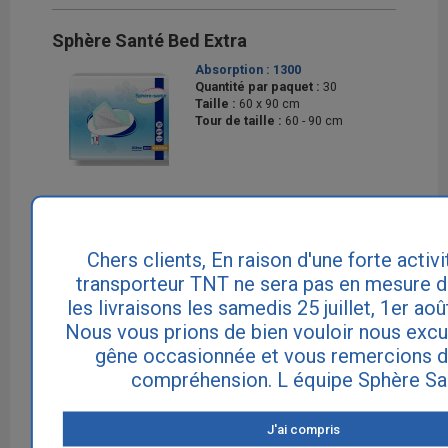
Sphère Santé Bed Extra
Absorption :
1300
Quantité par paquet :
30
Taille :
60 x 90 cm
Tour de taille :
60 - 90 cm
10.1 € TTC
Chers clients, En raison d'une forte activi
transporteur TNT ne sera pas en mesure d
les livraisons les samedis 25 juillet, 1er aoû
AJOUTER AU PANIER
Nous vous prions de bien vouloir nous excu
gêne occasionnée et vous remercions d
compréhension. L équipe Sphère Sa
Sphère Santé Couche Droite Traversable
J'ai compris