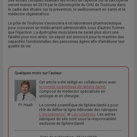
Des essais cliniques évaluant les effets de l’apeline sur la sarcopénie
seront menés en 2019 par le Gérontopôle du CHU de Toulouse dans
le cadre des études sur la prévention, le vieillissement en santé et la
médecine régénératrice.
Le pôle de Toulouse s’associera à un laboratoire pharmaceutique
pour concevoir un médicament administrable sous d’autres formes
que l’injection. La dystrophie musculaire ne serait plus alors une
fatalité pour nos aînés. Un espoir est annoncé pour le maintien des
capacités fonctionnelles des personnes âgées afin d’améliorer leur
qualité de vie.
Quelques mots sur l'auteur :
Cet article a été rédigé en collaboration avec
le comité scientifique de Sphère Santé
,
composé de médecins spécialisés en
urologie et en chirurgie.
Pr. Haab
Le comité scientifique de Sphère-Santé a pour
rôle de définir la ligne éditoriale des rubriques
L'incontinence"
et
Les solutions
. Les autres
rubriques du site sont sous la responsabilité
exclusive de Sphère-Santé.