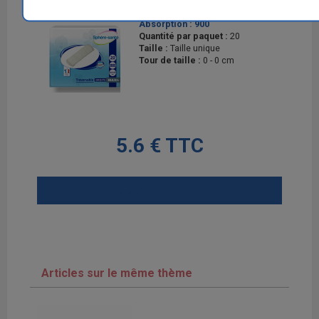
20x60 Maxi +
Absorption :
900
Quantité par paquet :
20
Taille :
Taille unique
Tour de taille :
0 - 0 cm
5.6 € TTC
AJOUTER AU PANIER
Articles sur le même thème