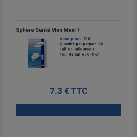
Sphère Santé Men Maxi +
Absorption :
510
Quantité par paquet :
20
Taille :
Taille unique
Tour de taille :
0 - 0 cm
7.3 € TTC
AJOUTER AU PANIER