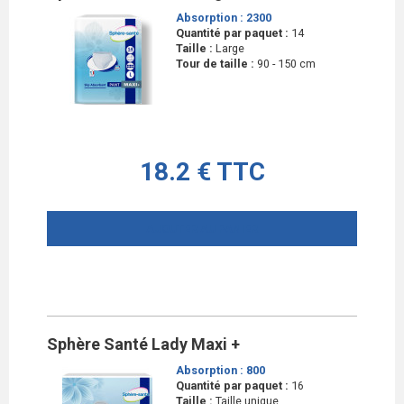
Absorption :
2300
Quantité par paquet :
14
Taille :
Large
Tour de taille :
90 - 150 cm
18.2 € TTC
AJOUTER AU PANIER
Sphère Santé Lady Maxi +
Absorption :
800
Quantité par paquet :
16
Taille :
Taille unique