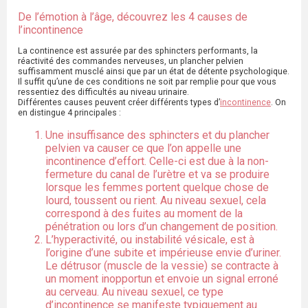
De l’émotion à l’âge, découvrez les 4 causes de
l’incontinence
La continence est assurée par des sphincters performants, la
réactivité des commandes nerveuses, un plancher pelvien
suffisamment musclé ainsi que par un état de détente psychologique.
Il suffit qu’une de ces conditions ne soit par remplie pour que vous
ressentiez des difficultés au niveau urinaire.
Différentes causes peuvent créer différents types d’
incontinence
. On
en distingue 4 principales :
Une insuffisance des sphincters et du plancher
pelvien va causer ce que l’on appelle une
incontinence d’effort. Celle-ci est due à la non-
fermeture du canal de l’urètre et va se produire
lorsque les femmes portent quelque chose de
lourd, toussent ou rient. Au niveau sexuel, cela
correspond à des fuites au moment de la
pénétration ou lors d’un changement de position.
L’hyperactivité, ou instabilité vésicale, est à
l’origine d’une subite et impérieuse envie d’uriner.
Le détrusor (muscle de la vessie) se contracte à
un moment inopportun et envoie un signal erroné
au cerveau. Au niveau sexuel, ce type
d’incontinence se manifeste typiquement au