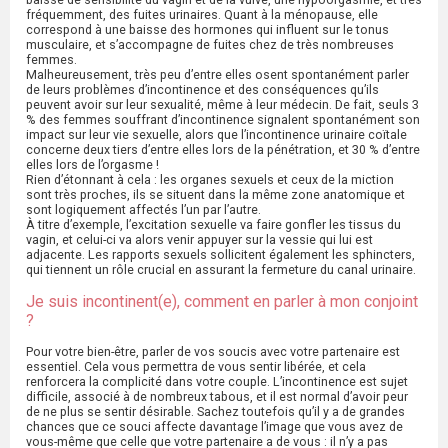
fréquemment, des fuites urinaires. Quant à la ménopause, elle
correspond à une baisse des hormones qui influent sur le tonus
musculaire, et s’accompagne de fuites chez de très nombreuses
femmes.
Malheureusement, très peu d’entre elles osent spontanément parler
de leurs problèmes d’incontinence et des conséquences qu’ils
peuvent avoir sur leur sexualité, même à leur médecin. De fait, seuls 3
% des femmes souffrant d’incontinence signalent spontanément son
impact sur leur vie sexuelle, alors que l’incontinence urinaire coïtale
concerne deux tiers d’entre elles lors de la pénétration, et 30 % d’entre
elles lors de l’orgasme !
Rien d’étonnant à cela : les organes sexuels et ceux de la miction
sont très proches, ils se situent dans la même zone anatomique et
sont logiquement affectés l’un par l’autre.
À titre d’exemple, l’excitation sexuelle va faire gonfler les tissus du
vagin, et celui-ci va alors venir appuyer sur la vessie qui lui est
adjacente. Les rapports sexuels sollicitent également les sphincters,
qui tiennent un rôle crucial en assurant la fermeture du canal urinaire.
Je suis incontinent(e), comment en parler à mon conjoint
?
Pour votre bien-être, parler de vos soucis avec votre partenaire est
essentiel. Cela vous permettra de vous sentir libérée, et cela
renforcera la complicité dans votre couple. L’incontinence est sujet
difficile, associé à de nombreux tabous, et il est normal d’avoir peur
de ne plus se sentir désirable. Sachez toutefois qu’il y a de grandes
chances que ce souci affecte davantage l’image que vous avez de
vous-même que celle que votre partenaire a de vous : il n’y a pas