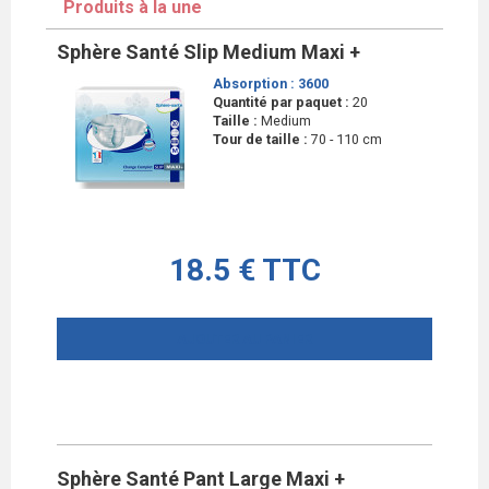
Produits à la une
Sphère Santé Slip Medium Maxi +
Absorption :
3600
Quantité par paquet :
20
Taille :
Medium
Tour de taille :
70 - 110 cm
18.5 € TTC
AJOUTER AU PANIER
Sphère Santé Pant Large Maxi +