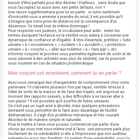
besoin d’être parfaite pour être désirée ! D’ailleurs… sans doute que
vous l’acceptez lui aussi avec ses petits défauts, non ?
Une raison supplémentaire pour lui en parler : si votre sentiment
d’insécurité vous a amenée à prendre du recul, il est possible qu’il
s’imagine que votre prise de distance est la conséquence d’un
désamour. Ce serait tout de même dommage !
Pour respecter vos pudeurs, le vocabulaire peut aider : éviter les
termes évoquant l’enfance ou la sénilité vous aidera à conserver une
dynamique de confiance et d’égalité. À titre d’exemple, préférez « fuite
urinaire » à « incontinence », « incident » à « accident », « protection
urinaire » à « couche », « aller aux toilettes » à « faire pipi », etc.
Informer conjoint et proches vous permettra également de sortir et de
vous adonner à des activités avec plus de sérénité, car ils pourront
vous soutenir en cas de situation problématique.
Mon conjoint est incontinent, comment lui en parler ?
Avez-vous remarqué des changements de comportement chez votre
partenaire ? Il s’absente plusieurs fois par repas, semble stressé à
l’idée de sortir de la maison et de faire des trajets, est angoissé au
moment des rapports sexuels, a des difficultés à se laisser aller à
son plaisir ? Il est possible qu’il souffre de fuites urinaires.
Ce n’est pas un sujet aisé à aborder, mais quelques précautions
devraient vous permettre de le faire avec davantage de facilité :
dédramatisez. Il s’agit d’un problème mécanique et très courant.
Abordez-le de manière simple et naturelle.
Pour le mettre à l’aise vous pouvez commencer par parler d’une
chose qui vous met vous-même mal à l’aise : une personne parle plus
facilement de sa vulnérabilité si elle a l’impression que son auditeur
présente lui aussi des fragilités. En parlant d’une vulnérabilité, vous lui