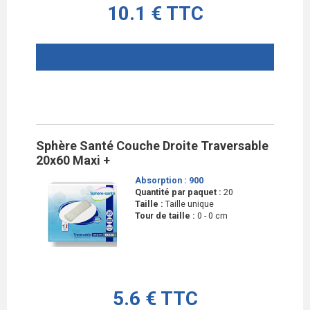
10.1 € TTC
AJOUTER AU PANIER
Sphère Santé Couche Droite Traversable
20x60 Maxi +
Absorption :
900
Quantité par paquet :
20
Taille :
Taille unique
Tour de taille :
0 - 0 cm
5.6 € TTC