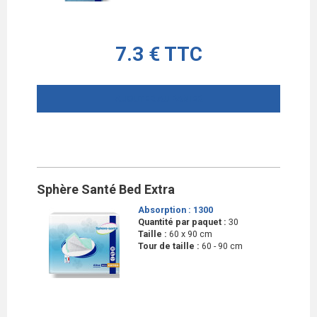
7.3 € TTC
AJOUTER AU PANIER
Sphère Santé Bed Extra
Absorption :
1300
Quantité par paquet :
30
Taille :
60 x 90 cm
Tour de taille :
60 - 90 cm