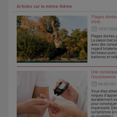
Articles sur le même thème
Plages dorées
d’été…
10/07/202
Plages dorées, 
La saison bat s
avec des consei
regard totalem
les beaux jours 
batteries et rel
Une conséquen
l'incontinence
06/03/201
Vous êtes attein
risques d'appari
durablement exc
pour conséquen
impériosité. Déc
symptômes à ne 
au quotidien !