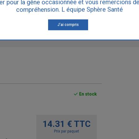
er pour la gêne occasionnée et vous remercions de
de dernière mise à jour : 27/05/2026
compréhension. L équipe Sphère Santé
J'ai compris
tre médecin. Si vous souffrez d'incontinence, consultez votre médecin traitant
En stock
14.31 € TTC
Prix par paquet