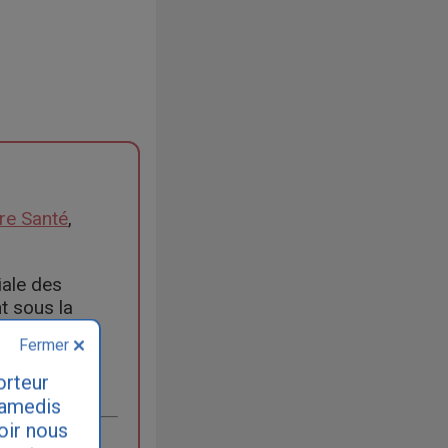
ère Santé
,
iale des
t sous la
Fermer
orteur
samedis
loir nous