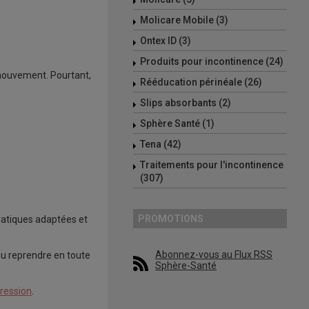
Molicare Mobile (3)
Ontex ID (3)
Produits pour incontinence (24)
 mouvement. Pourtant,
Rééducation périnéale (26)
Slips absorbants (2)
Sphère Santé (1)
Tena (42)
Traitements pour l'incontinence
(307)
PROMOTIONS
 pratiques adaptées et
Abonnez-vous au Flux RSS
 ou reprendre en toute
Sphère-Santé
ression
.