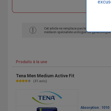
excus
Date 
Cet article ne remplace pas le diagnostic de vo
médecin spécialiste urologue ou gynécologue
Produits à la une
Tena Men Medium Active Fit
(41 avis)
Absorption :
1010