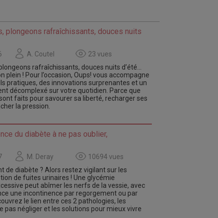
, plongeons rafraîchissants, douces nuits
6
A. Coutel
23 vues
plongeons rafraîchissants, douces nuits d’été…
on plein ! Pour l’occasion, Oups! vous accompagne
ls pratiques, des innovations surprenantes et un
ent décomplexé sur votre quotidien. Parce que
sont faits pour savourer sa liberté, recharger ses
âcher la pression.
ce du diabète à ne pas oublier,
7
M. Deray
10694 vues
t de diabète ? Alors restez vigilant sur les
tion de fuites urinaires ! Une glycémie
essive peut abîmer les nerfs de la vessie, avec
ce une incontinence par regorgement ou par
ouvrez le lien entre ces 2 pathologies, les
pas négliger et les solutions pour mieux vivre