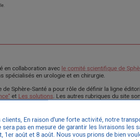
le.
igé en collaboration avec
le comité scientifique de Sph
spécialisés en urologie et en chirurgie.
 de Sphère-Santé a pour rôle de définir la ligne éditor
nce"
et
Les solutions
. Les autres rubriques du site son
ive de Sphère-Santé.
 clients, En raison d'une forte activité, notre transp
 sera pas en mesure de garantir les livraisons les 
et, 1er août et 8 août. Nous vous prions de bien vou
ate de publication : 26/05/2026