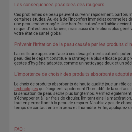
Les conséquences possibles des rougeurs
Ces problèmes de peau peuvent survenir rapidement, parfois 
certaines études. Au-delà de l'inconfort immédiat comme les dé
une peau endommagée. Une barrière cutanée affaiblie devient u
risque d'infections cutanées, mais aussi d'infections plus géné
votre état de santé global.
Prévenir l'irritation de la peau causée par les produits d'
La meilleure approche face à ces désagréments cutanés potenti
peau dès le départ constitue la stratégie la plus efficace pour p
gestes d'hygiène adaptés, comme un nettoyage doux et un sé
L'importance de choisir des produits absorbants adaptés 
Le choix de produits absorbants de haute qualité joue un rôle cen
technologies
qui éloignent rapidement l'humidité de la surface
la sensation de peau sèche plus longtemps. Vérifiez également qu
s'échapper et à l'air frais de circuler, limitant ainsi la macératio
tout en permettant à la peau de respirer. N'oubliez pas de chan
temps de contact entre la peau et l'humidité. Enfin, appliquez 
FAQ :