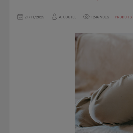
21/11/2025
A. COUTEL
1246 VUES
PRODUITS