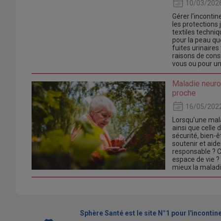
10/03/202
Gérer l'inconti
les protections 
textiles techni
pour la peau qu
fuites urinaires
raisons de consi
vous ou pour un
Maladie neuro
proche
16/05/202
Lorsqu’une mal
ainsi que celle 
sécurité, bien-ê
soutenir et aid
responsable ? 
espace de vie ?
mieux la maladi
Sphère Santé est le site N°1 pour l'incontine