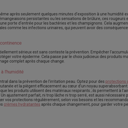
même après seulement quelques minutes d'exposition à une humidité e
mangeaisons persistantes ou les sensations de brûlure, ces rougeurs et
ne porte d'entrée pour les bactéries et les champignons. Cela augment
rales comme les infections urinaires, qui peuvent avoir des conséquence
incontinence
ellement sérieux est sans conteste la prévention. Empêcher l'accumula
rotéger votre épiderme. Cela passe par le choix judicieux des produits m
chage complet après chaque change.
à l'humidité
tral dans la prévention de l'irritation peau. Optez pour des
protections 
 cutanée et la piègent efficacement au cœur d'un noyau superabsorbant.
e les produits utilisent des matériaux respirants ; ils permettent à l'a
n. Un ajustement parfait, ni trop lâche ni trop serré, est aussi nécessaire p
ger vos protections régulièrement, selon vos besoins et les recommandat
des
crèmes hydratantes
après chaque changement, pour garder votre pe