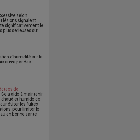
xcessive selon
 lésions signalent
e significativement le
s plus sérieuses sur
tion d'humidité sur la
ais aussi par des
dotées de
 Cela aide à maintenir
ir chaud et humide de
our éviter les fuites
ions, pour limiter le
au en bonne santé.