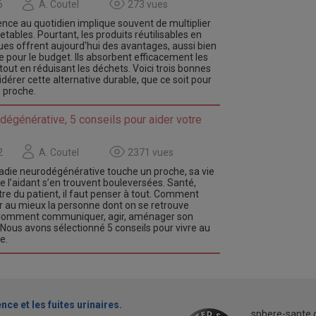
6
A. Coutel
273 vues
nence au quotidien implique souvent de multiplier
jetables. Pourtant, les produits réutilisables en
ques offrent aujourd'hui des avantages, aussi bien
e pour le budget. Ils absorbent efficacement les
 tout en réduisant les déchets. Voici trois bonnes
dérer cette alternative durable, que ce soit pour
 proche.
dégénérative, 5 conseils pour aider votre
2
A. Coutel
2371 vues
adie neurodégénérative touche un proche, sa vie
de l’aidant s’en trouvent bouleversées. Santé,
tre du patient, il faut penser à tout. Comment
er au mieux la personne dont on se retrouve
Comment communiquer, agir, aménager son
 Nous avons sélectionné 5 conseils pour vivre au
e.
nce et les fuites urinaires.
sphere-sante.