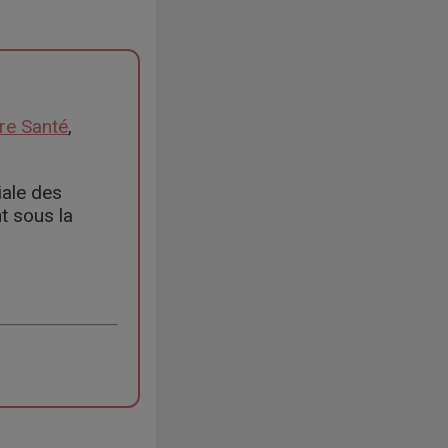
ère Santé
,
iale des
t sous la