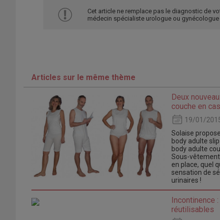
Cet article ne remplace pas le diagnostic de vo
médecin spécialiste urologue ou gynécologue
Articles sur le même thème
Deux nouveaux
couche en cas
19/01/201
Solaise propose
body adulte slip
body adulte co
Sous-vêtements 
en place, quel qu
sensation de séc
urinaires !
Incontinence :
réutilisables