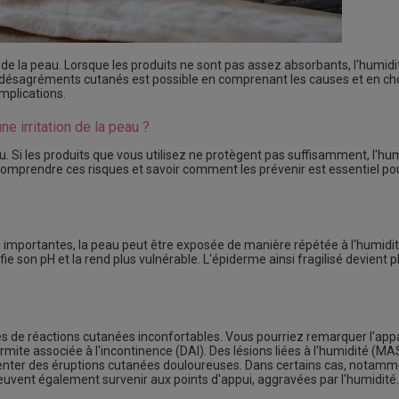
on de la peau. Lorsque les produits ne sont pas assez absorbants, l'humid
 désagréments cutanés est possible en comprenant les causes et en cho
mplications.
e irritation de la peau ?
u. Si les produits que vous utilisez ne protègent pas suffisamment, l'h
omprendre ces risques et savoir comment les prévenir est essentiel po
 importantes, la peau peut être exposée de manière répétée à l'humidit
fie son pH et la rend plus vulnérable. L'épiderme ainsi fragilisé devient 
es de réactions cutanées inconfortables. Vous pourriez remarquer l'appa
rmite associée à l'incontinence (DAI). Des lésions liées à l'humidité (M
senter des éruptions cutanées douloureuses. Dans certains cas, notamm
euvent également survenir aux points d'appui, aggravées par l'humidité.