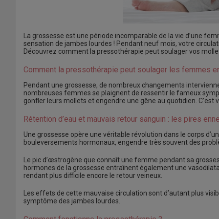
La grossesse est une période incomparable de la vie d’une femm
sensation de jambes lourdes ! Pendant neuf mois, votre circul
Découvrez comment la pressothérapie peut soulager vos mollet
Comment la pressothérapie peut soulager les femmes e
Pendant une grossesse, de nombreux changements interviennent 
nombreuses femmes se plaignent de ressentir le fameux symptôm
gonfler leurs mollets et engendre une gêne au quotidien. C’est 
Rétention d’eau et mauvais retour sanguin : les pires e
Une grossesse opère une véritable révolution dans le corps d’un
bouleversements hormonaux, engendre très souvent des problè
Le pic d’œstrogène que connaît une femme pendant sa grossesse
hormones de la grossesse entraînent également une vasodilatatio
rendant plus difficile encore le retour veineux.
Les effets de cette mauvaise circulation sont d’autant plus vis
symptôme des jambes lourdes.