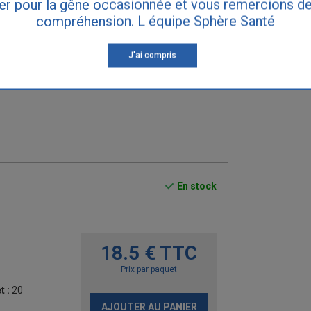
er pour la gêne occasionnée et vous remercions de
compréhension. L équipe Sphère Santé
tre médecin. Si vous souffrez d'incontinence, consultez votre médecin traitant
J'ai compris
En stock
18.5 € TTC
Prix par paquet
t :
20
AJOUTER AU PANIER