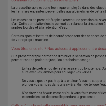
Comment fonctionne la pressothérapie ?
La pressothérapie est une technique employée dans des objectifs
les femmes enceintes peuvent elles aussi bénéficier de cette sti
Les machines de pressothérapie exercent une pression au nivea
d’air. Cette stimulation locale permet de relancer la circulation
jambes lourdes et à la rétention d’eau.
Certains spas et instituts de beauté proposent des séances de 
de votre propre machine.
Vous êtes enceinte ? Nos astuces à appliquer entre deu
Si la pressothérapie permet de diminuer la sensation de jambes 
permettront de patienter jusqu’au prochain massage :
Évitez de piétiner ou de rester assise trop longtemps. S
surélever vos jambes pour soulager vos veines.
Ne vous exposez pas trop à la chaleur. Vous ne supportez p
plonger vos jambes dans une rivière. Rien de tel que l’eau 
N’hésitez pas à vous masser (ou à vous faire masser) les 
essentielles est déconseillé pendant la grossesse.
Cette méthode est-elle compatible avec une grossesse 