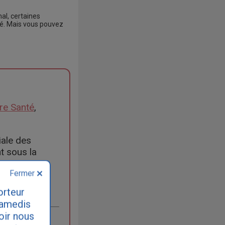
al, certaines
ébé. Mais vous pouvez
ère Santé
,
iale des
t sous la
Fermer
orteur
samedis
loir nous