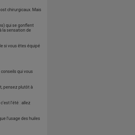
ost chirurgicaux. Mais
s) qui se gonflent
à la sensation de
e si vous êtes équipé
 conseils qui vous
t, pensez plutôt à
est l’été : allez
que l’usage des huiles