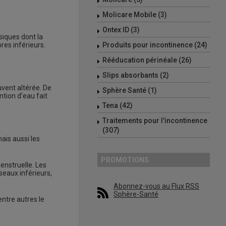
Molicare Mobile (3)
Ontex ID (3)
siques dont la
es inférieurs.
Produits pour incontinence (24)
Rééducation périnéale (26)
Slips absorbants (2)
vent altérée. De
Sphère Santé (1)
tion d’eau fait
Tena (42)
Traitements pour l'incontinence
(307)
ais aussi les
PROMOTIONS
enstruelle. Les
seaux inférieurs,
Abonnez-vous au Flux RSS
Sphère-Santé
ntre autres le