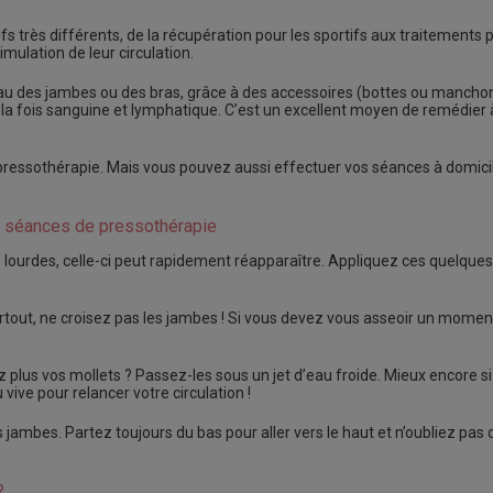
 très différents, de la récupération pour les sportifs aux traitements p
mulation de leur circulation.
u des jambes ou des bras, grâce à des accessoires (bottes ou manchon
 à la fois sanguine et lymphatique. C’est un excellent moyen de remédier 
pressothérapie. Mais vous pouvez aussi effectuer vos séances à domicil
x séances de pressothérapie
lourdes, celle-ci peut rapidement réapparaître. Appliquez ces quelques
urtout, ne croisez pas les jambes ! Si vous devez vous asseoir un momen
lus vos mollets ? Passez-les sous un jet d’eau froide. Mieux encore si c’
vive pour relancer votre circulation !
jambes. Partez toujours du bas pour aller vers le haut et n’oubliez pas 
?