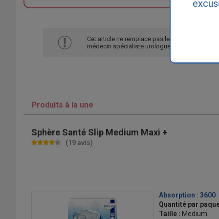
excus
Cet article ne remplace pas le diagnostic de vo
médecin spécialiste urologue ou gynécologue
Produits à la une
Sphère Santé Slip Medium Maxi +
(19 avis)
Absorption :
3600
Quantité par paque
Taille :
Medium