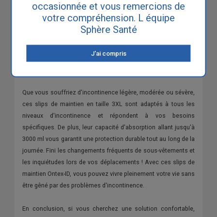
occasionnée et vous remercions de
votre compréhension. L équipe
En tant que leader mondial dans le domaine de l'incontinence,
Sphère Santé
Ontex-ID s'engage à offrir des produits de qualité à ses clients.
Ces slips de maintien sont soumis à des contrôles de qualité
J'ai compris
stricts et sont certifiés ISO 9001 et ISO 13485. Vous pouvez
donc être assuré de leur fiabilité et de leur efficacité.
Que vous souffriez d'incontinence légère, modérée ou sévère,
ces slips de maintien en taille 3XL sont adaptés à tous les
niveaux d'incontinence et répondent à vos besoins
spécifiques. De plus, leur capacité d'absorption allant jusqu'à
3000 ml vous garantit une protection durable tout au long de la
journée. Fini les changements fréquents de sous-vêtements et
les inquiétudes lors de vos déplacements ! Avec ces slips de
maintien Ontex-ID, vous pouvez vivre pleinement votre vie sans
être gêné par des problèmes d'incontinence.
En conclusion, si vous cherchez une solution confortable,