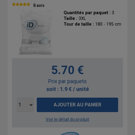
8 avis
Quantités par paquet :
3
Taille :
3XL
Tour de taille :
180 - 195 cm
5.70 €
Prix par paquets
soit : 1.9 € / unité
AJOUTER AU PANIER
Voir le détail du produit