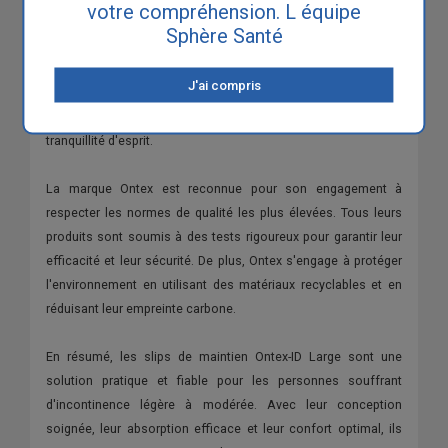
votre compréhension. L équipe
Dans le but de satisfaire au mieux ses utilisateurs, Ontex a
Sphère Santé
développé un service d'abonnement qui vous permet de
recevoir régulièrement vos slips de maintien Ontex-ID Large à
J'ai compris
votre domicile. Vous n'avez ainsi plus à vous soucier des
achats fréquents, ce qui vous offre un gain de temps et une
tranquillité d'esprit.
La marque Ontex est reconnue pour son engagement à
respecter les normes de qualité les plus élevées. Tous leurs
produits sont soumis à des tests rigoureux pour garantir leur
efficacité et leur sécurité. De plus, Ontex s'engage à protéger
l'environnement en utilisant des matériaux recyclables et en
réduisant leur empreinte carbone.
En résumé, les slips de maintien Ontex-ID Large sont une
solution pratique et fiable pour les personnes souffrant
d'incontinence légère à modérée. Avec leur conception
soignée, leur absorption efficace et leur confort optimal, ils