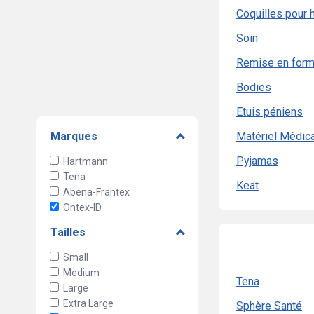
Coquilles pour
Soin
Remise en for
Bodies
Etuis péniens
Marques
Matériel Médica
Pyjamas
Hartmann
Tena
Keat
Abena-Frantex
Ontex-ID
Tailles
Small
Medium
Tena
Large
Extra Large
Sphère Santé