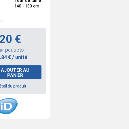
Tour de taille :
140 - 180 cm
.20 €
par paquets
1.84 € / unité
AJOUTER AU
PANIER
étail du produit