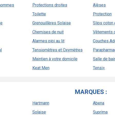
 hommes
Protections droites
Alèses
Toilette
Protection
me
Grenouillères Solaise
Slips coton
Chemises de nuit
Vêtements d
Alarmes pipi au lit
Couches Ado
l
Tensiomètres et Oxymètres
Parapharma
Maintien à votre domicile
Salle de bai
Keat Men
Tensi+
MARQUES :
Hartmann
Abena
Solaise
Suprima