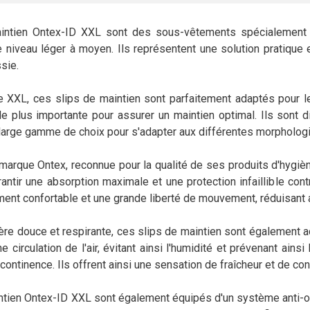
intien Ontex-ID XXL sont des sous-vêtements spécialement
e niveau léger à moyen. Ils représentent une solution pratique 
ssie.
lle XXL, ces slips de maintien sont parfaitement adaptés pou
lle plus importante pour assurer un maintien optimal. Ils sont d
e large gamme de choix pour s'adapter aux différentes morpholog
 marque Ontex, reconnue pour la qualité de ses produits d'hygiè
ntir une absorption maximale et une protection infaillible cont
ment confortable et une grande liberté de mouvement, réduisant ain
ière douce et respirante, ces slips de maintien sont également 
 circulation de l'air, évitant ainsi l'humidité et prévenant ain
ncontinence. Ils offrent ainsi une sensation de fraîcheur et de con
ntien Ontex-ID XXL sont également équipés d'un système anti-o