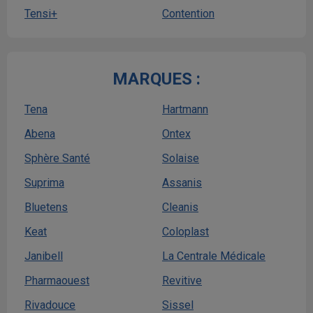
Tensi+
Contention
MARQUES :
Tena
Hartmann
Abena
Ontex
Sphère Santé
Solaise
Suprima
Assanis
Bluetens
Cleanis
Keat
Coloplast
Janibell
La Centrale Médicale
Pharmaouest
Revitive
Rivadouce
Sissel