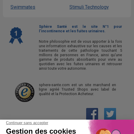
Swimmates
Stimuli Technology
Sphère Santé est le site N°1 pour
l'incontinence et les fuites urinaires.
Notre philosophie est de vous apporter à la fois
une information exhaustive sur les causes et les
traitements de cette pathologie touchant 5
millions de personnes en France, ainsi qu'une
gamme de produits absorbants pour vivre au
quotidien avec les fuites urinaires et retrouver
ainsi toute votre autonomie.
sphere-sante.com est un site marchand en
ligne agréé Trusted Shops avec label de
qualité et la Protection Acheteur.