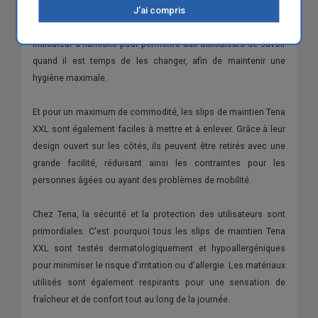
frais et hygiénique tout en restant actifs et en se sentant à
J'ai compris
l'aise. De plus, les slips de maintien sont équipés d'un
indicateur d'humidité pour permettre aux utilisateurs de savoir
quand il est temps de les changer, afin de maintenir une
hygiène maximale.
Et pour un maximum de commodité, les slips de maintien Tena
XXL sont également faciles à mettre et à enlever. Grâce à leur
design ouvert sur les côtés, ils peuvent être retirés avec une
grande facilité, réduisant ainsi les contraintes pour les
personnes âgées ou ayant des problèmes de mobilité.
Chez Tena, la sécurité et la protection des utilisateurs sont
primordiales. C'est pourquoi tous les slips de maintien Tena
XXL sont testés dermatologiquement et hypoallergéniques
pour minimiser le risque d'irritation ou d'allergie. Les matériaux
utilisés sont également respirants pour une sensation de
fraîcheur et de confort tout au long de la journée.