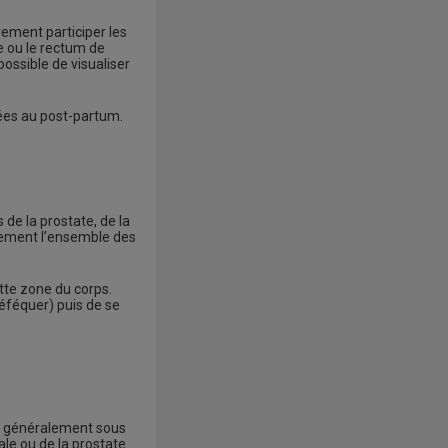
vement participer les
e ou le rectum de
possible de visualiser
iées au post-partum.
 de la prostate, de la
ièrement l’ensemble des
te zone du corps.
déféquer) puis de se
ées généralement sous
ale ou de la prostate