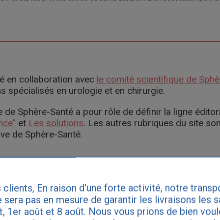
igé en collaboration avec
le comité scientifique de Sph
spécialisés en urologie et en chirurgie.
 de Sphère-Santé a pour rôle de définir la ligne éditor
nce"
et
Les solutions
. Les autres rubriques du site son
ive de Sphère-Santé.
 clients, En raison d'une forte activité, notre transp
ate de publication : 29/07/2015
 sera pas en mesure de garantir les livraisons les 
et, 1er août et 8 août. Nous vous prions de bien vou