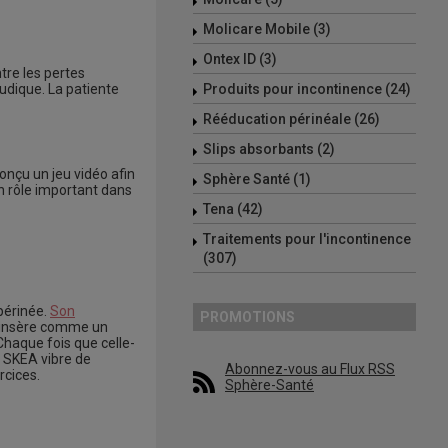
Molicare Mobile (3)
Ontex ID (3)
tre les pertes
ludique. La patiente
Produits pour incontinence (24)
Rééducation périnéale (26)
Slips absorbants (2)
conçu un jeu vidéo afin
Sphère Santé (1)
un rôle important dans
Tena (42)
Traitements pour l'incontinence
(307)
 périnée.
Son
PROMOTIONS
s’insère comme un
 Chaque fois que celle-
e SKEA vibre de
Abonnez-vous au Flux RSS
rcices.
Sphère-Santé