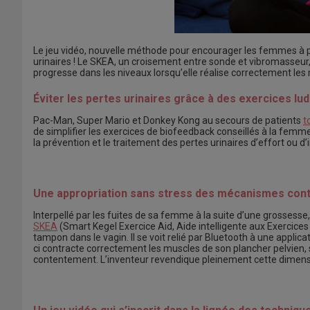
Le jeu vidéo, nouvelle méthode pour encourager les femmes à pra
urinaires ! Le SKEA, un croisement entre sonde et vibromasseur, 
progresse dans les niveaux lorsqu’elle réalise correctement les
Éviter les pertes urinaires grâce à des exercices lu
Pac-Man, Super Mario et Donkey Kong au secours de patients
t
de simplifier les exercices de biofeedback conseillés à la femm
la prévention et le traitement des pertes urinaires d’effort ou d’
Une appropriation sans stress des mécanismes contr
Interpellé par les fuites de sa femme à la suite d’une grossesse
SKEA
(Smart Kegel Exercice Aid, Aide intelligente aux Exercic
tampon dans le vagin. Il se voit relié par Bluetooth à une applic
ci contracte correctement les muscles de son plancher pelvien, 
contentement. L’inventeur revendique pleinement cette dimension 