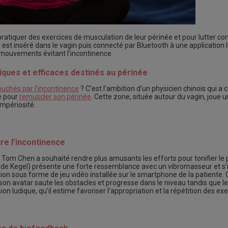
tiquer des exercices de musculation de leur périnée et pour lutter con
est inséré dans le vagin puis connecté par Bluetooth à une application 
 mouvements évitant l’incontinence.
diques et efficaces destinés au périnée
ouchés par l’incontinence
? C’est l’ambition d’un physicien chinois qui a 
e pour
remuscler son périnée
. Cette zone, située autour du vagin, joue 
impériosité.
e l’incontinence
, Tom Chen a souhaité rendre plus amusants les efforts pour tonifier le
es de Kegel) présente une forte ressemblance avec un vibromasseur et 
ation sous forme de jeu vidéo installée sur le smartphone de la patiente.
son avatar saute les obstacles et progresse dans le niveau tandis que l
ludique, qu’il estime favoriser l’appropriation et la répétition des exe