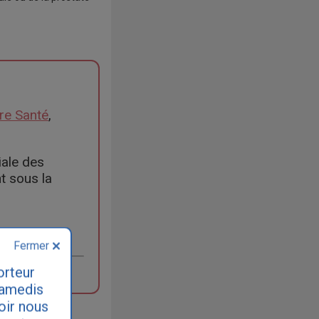
ère Santé
,
iale des
t sous la
Fermer
orteur
samedis
loir nous