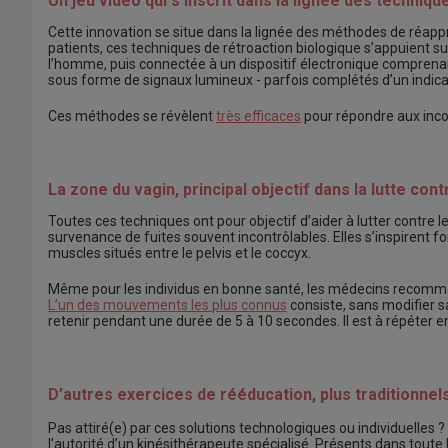
Un jeu vidéo qui s’inscrit dans la lignée des techniq
Cette innovation se situe dans la lignée des méthodes de réappr
patients, ces techniques de rétroaction biologique s’appuient su
l’homme, puis connectée à un dispositif électronique comprenant 
sous forme de signaux lumineux - parfois complétés d’un indica
Ces méthodes se révèlent
très
efficaces
pour répondre aux incon
La zone du vagin, principal objectif dans la lutte con
Toutes ces techniques ont pour objectif d’aider à lutter contre l
survenance de fuites souvent incontrôlables. Elles s’inspirent fo
muscles situés entre le pelvis et le coccyx.
Même pour les individus en bonne santé, les médecins recomma
L’un des
mouvements
les
plus
connus
consiste, sans modifier s
retenir pendant une durée de 5 à 10 secondes. Il est à répéter en
D’autres exercices de rééducation, plus traditionnels
Pas attiré(e) par ces solutions technologiques ou individuelles ?
l’autorité d’un kinésithérapeute spécialisé. Présents dans toute