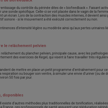
ues de biofeedback
entissage du contrôle du périnée dites de « biofeedback ». Faisant acti
r une sonde spécifique. Celle-ci se voit placée dans le vagin de la femm
un écran. Lors de la contraction des muscles internes, il devient ainsi 
tif sonore - si le mouvement a été exécuté correctement ou non.
tinences d’intensité légère ou modérée ainsi qu’aux pertes urinaires l
tre le relâchement pelvien
e relâchement du plancher pelvien, principale cause, avec les pathologies
rtement des exercices de Kegel, qui visent à faire travailler très régul
ndent de mettre en place un petit programme d’entraînement pour cet
a respiration ou bouger son ventre, à simuler une envie d’uriner (ou de 
viron 50 fois par jour.
, disponibles
 Il existe d’autres méthodes plus traditionnelles de tonification, réalis
 la France, ces professionnels de santé assurent une rééducation périné