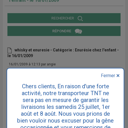
l'enfant - le 16/01/2009
RECHERCHER
RÉPONDRE
whisky et enuresie - Catégorie : Enurésie chez l'enfant -
le 16/01/2009
16/01/2009 à 12:13 par angie
Bonjour, mon conjoint est énuretique depuis plusieurs années et j'ai
Fermer
remarqué que cela arrivé souvent suite au fait qu'il boit du wisky le
soir ! Pouvez vous me dire si la consommation de wisky est un
Chers clients, En raison d'une forte
facteur qui accentue l'énurésie ??
activité, notre transporteur TNT ne
sera pas en mesure de garantir les
livraisons les samedis 25 juillet, 1er
RÉPONDRE
août et 8 août. Nous vous prions de
bien vouloir nous excuser pour la gêne
occasionnée et vous remercions de
Articles d'information relatifs au sujet de cette