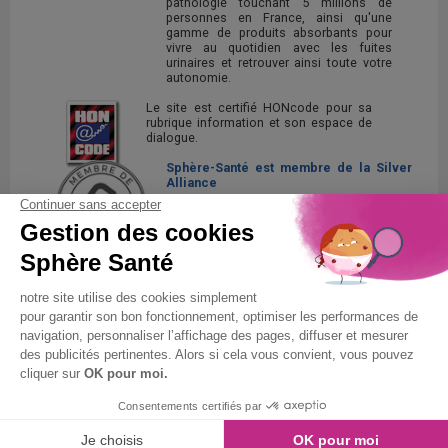
pathologie touchant 5 millions de
personnes en France, ainsi qu'une
gamme de produits absorbants pour
vivre au quotidien avec les fuites
urinaires et retrouver ainsi toute votre
autonomie.
Le site est certifié HONcode pour sa
rubrique information et son espace de
dialogue.
Sphère-Santé est membre de la Silver
Alliance
La Silver Alliance est un collectif
d'entreprises au service des seniors,
spécialisé dans le bien vieillir à domicile.
Découvrez la Silver Alliance