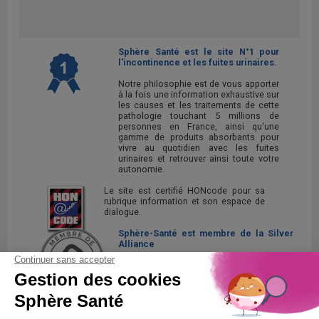
Sphère Santé est le site N°1 pour
l'incontinence et les fuites urinaires.
Notre philosophie est de vous apporter
à la fois une information exhaustive sur
les causes et les traitements de cette
pathologie touchant 5 millions de
personnes en France, ainsi qu'une
gamme de produits absorbants pour
vivre au quotidien avec les fuites
urinaires et retrouver ainsi toute votre
autonomie.
Le site est certifié HONcode pour sa
rubrique information et son espace de
dialogue.
Sphère-Santé est membre de la Silver
Alliance
La Silver Alliance est un collectif
d'entreprises au service des seniors,
spécialisé dans le bien vieillir à domicile.
Découvrez la Silver Alliance