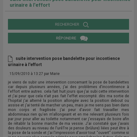
urinaire à l'effort
RECHERCHER
RÉPONDRE
suite intervention pose bandelette pour incontience
urinaire à l'effort
15/09/2010 à 13:27 par Marie
je viens de subir une intervention concernant la pose de bandelettes
car depuis plusieurs années, j'ai des problèmes d'incontinence à
l'effort entre autres. cela fait huit jours que j'ai subi cette intervention
et j'ai peur que cela n'ait pas fait l'effet escompté. dès ma sortie de
l'hopital j'ai alterné la position allongée avec la position debout ou
assise et j'ai tenté de marcher un peu, mais je me sens pas bien dans
mon corps et fragilisée. j'ai peur d'avoir fait travailler mes
abdominaux rien qu'en m'allongeant et en me relevant plusieurs fois
par jour pour aller au toilette notamment car j'essayais de boire afin
de rétablir la bonne marche de ma vessie. J'ai constaté que j'avais
des douleurs au niveau de l'urêTre je pense (brûlure) liées peut être à
la pose de la sonde et j'ai l'impression d'avoir tout "ouvert" comme si