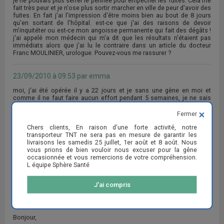
je ne pouvais plus serrer le périnée pour empêcher les fuites. Cela me
fait très peur et je n'ose plus sortir marcher en ville de peur d'avoir des
fuites. En fait j'ai l'impression d'être moins bien au bout de 8 jours
qu'en sortant de l'hôpital. est-ce que j'ai des raisons de devoir
m'inquitéter ou est-ce mon angoisse permanente qui fait des dégâts !
j'ai appelé mon médecin qui m'a dit que les résultats n'étaient pas
immédiats alors que j'ai lu le contraire dans un article du docteur
Franc MOULINIER, urologue. Pouvez-vous me rassurer ?
23/09/2010 à 09:53 par emma
moi, j'ai été opérée il y a 22 jours et je sans une gène en moi et
comme il ne faut faire aucun effort pendant 5 semaines, je ne sais
pas si le problème est résolu
Fermer
Chers clients, En raison d'une forte activité, notre
16/09/2014 à 17:59 par jean
transporteur TNT ne sera pas en mesure de garantir les
livraisons les samedis 25 juillet, 1er août et 8 août. Nous
Bonjour,
vous prions de bien vouloir nous excuser pour la gêne
occasionnée et vous remercions de votre compréhension.
J'ai moi aussi subi une intervention de pose de bandelettes. Je suis
L équipe Sphère Santé
actuellement en convalescence et je ressens le besoin d'en parler.
Est-ce que l'intervention a totalement escompté l'incontinence dont
vous souffriez Marie et Emma ?
J'ai compris
23/06/2015 à 16:50 par thérèse
Bonjour,