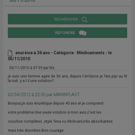
05/11/2010
RECHERCHER
RÉPONDRE
enurésie à 36 ans - Catégorie : Médicaments - le
05/11/2010
05/11/2010 à 07:59 par lila
je suis une femme agée de 36 ans, depuis l'enfance je fais pipi au lit
la nuit. y a t il une solution?
02/04/2012 à 22:35 par MARINPLAST
Bonjour,je suis énurétique depuis 45 ans et je comprend
votre problème.Une seule solution à mon avis,c'est les
couches complètes ,style Tena ou Molicare,très absorbantes
mais très discrètes.Bon courage