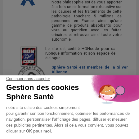
Notre philosophie est de vous apporter
à la fois une information exhaustive sur
les causes et les traitements de cette
pathologie touchant 5 millions de
personnes en France, ainsi qu'une
gamme de produits absorbants pour
vivre au quotidien avec les fuites
urinaires et retrouver ainsi toute votre
autonomie.
Le site est certifié HONcode pour sa
rubrique information et son espace de
dialogue.
Sphère-Santé est membre de la Silver
Alliance
La Silver Alliance est un collectif
d'entreprises au service des seniors,
spécialisé dans le bien vieillir à domicile.
Découvrez la Silver Alliance