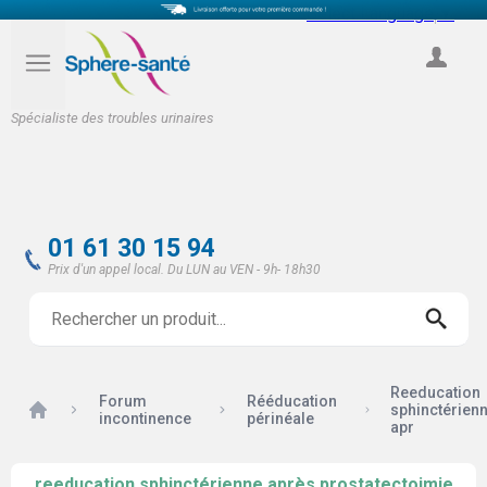
Select Language
▼
COMPTE
Spécialiste des troubles urinaires
01 61 30 15 94
Prix d'un appel local. Du LUN au VEN - 9h- 18h30
Reeducation
Forum
Rééducation
Accueil
sphinctérien
incontinence
périnéale
apr
reeducation sphinctérienne après prostatectoimie