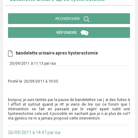
RECHERCHER
RÉPONDRE
bandelette urinaire apres hysterectomie
20/09/2011 à 11:13 par isa
Posté le: 20/09/2011 à 10:05
bonjour, je suis tentée par la pause de bandelettes car j ai des fuites à
l effort et surtout quand je rit! je viens de lire sur ce forum que l
intervention se fait en passant par le vagin! ayant subit une
hysterectomie cela est il possible en sachant que je n ai plus de col?
ma gynéco ne m a jamais proposé cette intervention.
26/09/2011 à 14:47 par isa