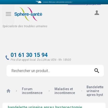
Select Language
▼
COMPTE
Spécialiste des troubles urinaires
01 61 30 15 94
Prix d'un appel local. Du LUN au VEN - 9h- 18h30
Bandelette
Forum
Maladies et
Accueil
urinaire
incontinence
incontinence
apres hyst
bandelette urinaire apres hysterectomie