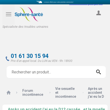
Select Language
▼
COMPTE
Spécialiste des troubles urinaires
01 61 30 15 94
Prix d'un appel local. Du LUN au VEN - 9h- 18h30
Vie sexuelle
Après un
Forum
Accueil
et
accident
incontinence
incontinence
j'ai eu la D
Après un accident j'ai eu la D12 cassée., et la moelle