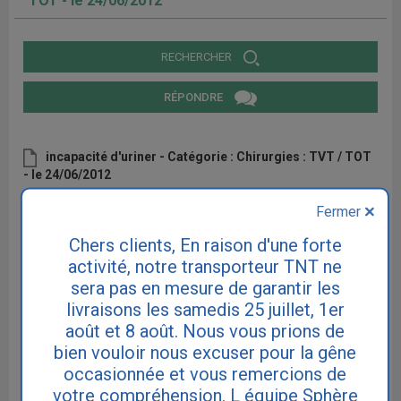
TOT - le 24/06/2012
RECHERCHER
RÉPONDRE
incapacité d'uriner - Catégorie : Chirurgies : TVT / TOT
- le 24/06/2012
24/06/2012 à 15:59 par tenace
Fermer
depuis la pose d'une bandelette, je n'arrive pas à uriner, on a dû me
mettre les sondes pour la 3e fois aussi, j'ai du sang dans mon urine,
Chers clients, En raison d'une forte
je commence à regretter mon choix d'avoir fait installer cette
activité, notre transporteur TNT ne
bandelette, que dois-je m'attendre?
sera pas en mesure de garantir les
livraisons les samedis 25 juillet, 1er
août et 8 août. Nous vous prions de
RÉPONDRE
bien vouloir nous excuser pour la gêne
occasionnée et vous remercions de
votre compréhension. L équipe Sphère
Articles d'information relatifs au sujet de cette