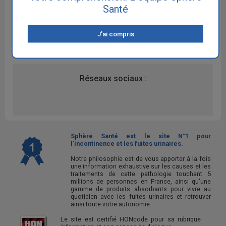
Santé
discussion :
La bandelette pour les fuites urinaires
J'ai compris
TOT : Trans-Obturator Tape
Réseaux sociaux :
Sphère Santé est le site N°1 pour
l'incontinence et les fuites urinaires.
Notre philosophie est de vous apporter à la fois
une information exhaustive sur les causes et les
traitements de cette pathologie touchant 5
millions de personnes en France, ainsi qu'une
gamme de produits absorbants pour vivre au
quotidien avec les fuites urinaires et retrouver
ainsi toute votre autonomie.
Le site est certifié HONcode pour sa rubrique