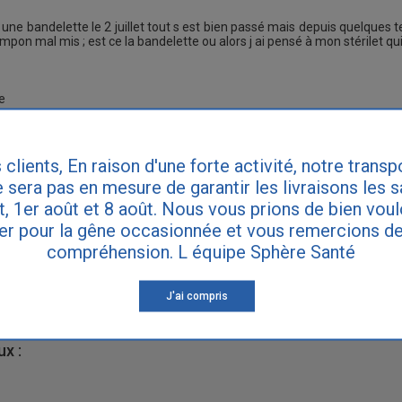
 une bandelette le 2 juillet tout s est bien passé mais depuis quelques t
mpon mal mis ; est ce la bandelette ou alors j ai pensé à mon stérilet qui
e
 clients, En raison d'une forte activité, notre transp
 sera pas en mesure de garantir les livraisons les 
et, 1er août et 8 août. Nous vous prions de bien vou
er pour la gêne occasionnée et vous remercions de
n relatifs au sujet de cette discussion :
compréhension. L équipe Sphère Santé
our les fuites urinaires
bturator Tape
J'ai compris
x :