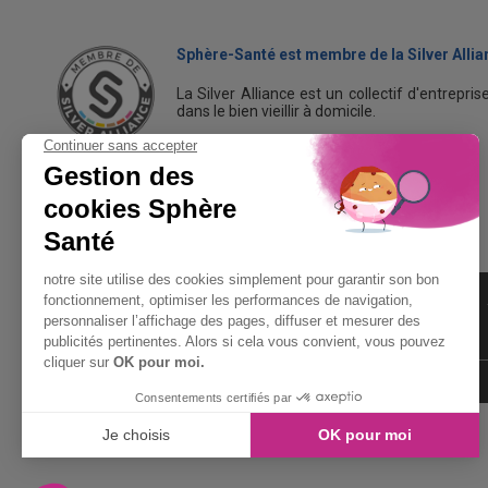
Sphère-Santé est membre de la Silver Allia
La Silver Alliance est un collectif d'entrepri
dans le bien vieillir à domicile.
Découvrez la Silver Alliance
MENTIONS LÉGALES
LIENS UTILES