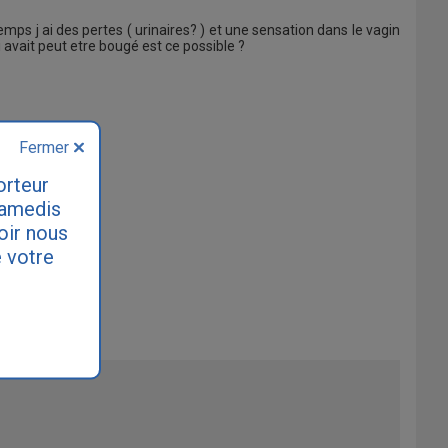
emps j ai des pertes ( urinaires? ) et une sensation dans le vagin
 avait peut etre bougé est ce possible ?
Fermer
orteur
samedis
loir nous
 votre