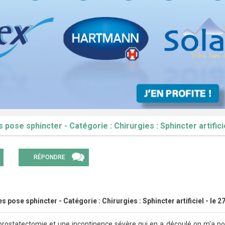
 pose sphincter - Catégorie : Chirurgies : Sphincter artifici
RÉPONDRE
s pose sphincter - Catégorie : Chirurgies : Sphincter artificiel - le 
rostatectomie et une incontinence sévère qui en a découlé on m'a posé 