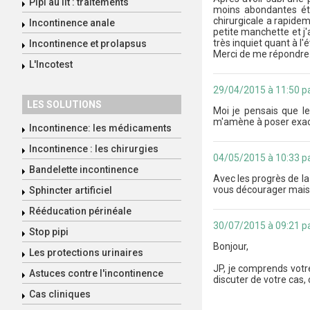
Pipi au lit : traitements
moins abondantes éta
chirurgicale a rapidem
Incontinence anale
petite manchette et j'a
très inquiet quant à l'
Incontinence et prolapsus
Merci de me répondre
L'Incotest
29/04/2015 à 11:50 pa
LES SOLUTIONS
Moi je pensais que le
m'amène à poser exact
Incontinence: les médicaments
Incontinence : les chirurgies
04/05/2015 à 10:33 pa
Bandelette incontinence
Avec les progrès de la
vous décourager mais vo
Sphincter artificiel
Rééducation périnéale
30/07/2015 à 09:21 pa
Stop pipi
Bonjour,
Les protections urinaires
JP, je comprends votr
Astuces contre l'incontinence
discuter de votre cas,
Cas cliniques