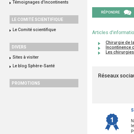
Témoignages d'incontinents
RÉPONDRE
LE COMITÉ SCIENTIFIQUE
Le Comité scientifique
Articles d'informatio
Chirurgie de l
DIVERS
Incontinence 
Les chirurgies
Sites à visiter
Le blog Sphère-Santé
Réseaux sociau
PROMOTIONS
S
N
l
p