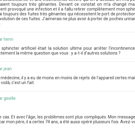
ient toujours très gênantes. Devant ce constat on m'a changé ma m
ent provoqué une infection et il a fallu retirer complètement mon sphinct
i toujours des fuites très gênantes qui nécessitent le port de protections
évolution de ces fuites. J'aimerais ne plus avoir à porter de poches urinai
.
r henri
 sphincter artificiel était la solution ultime pour arrêter l'incontin
ement la même question que vous : y a-t-il d'autres solutions ?
r jean
 médecine, il y a eu de moins en moins de rejets de l'appareil certes mai
ilà, c'est un fait.
r giselle
e cas. Et avec l'âge, les problèmes sont plus compliqués. Mon message 
 car mon père, il a certes 74 ans, a été aussi opéré plusieurs fois. Avez