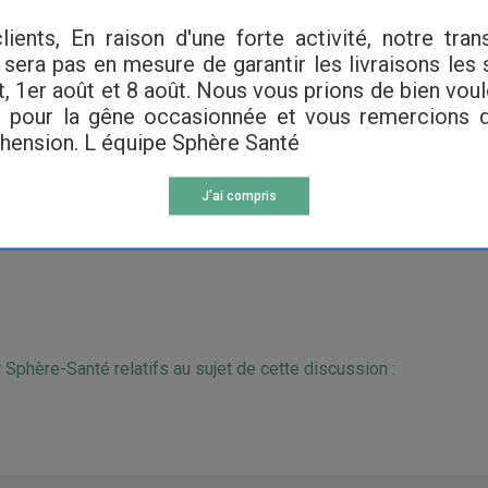
lients, En raison d'une forte activité, notre tran
sera pas en mesure de garantir les livraisons les
et, 1er août et 8 août. Nous vous prions de bien vou
ar Tchindo
 pour la gêne occasionnée et vous remercions 
las avec du plastique.
ension. L équipe Sphère Santé
r félix
J'ai compris
 lui mettre une couche culotte de type téna maxi elle sont très ab
it suffire, sinon acheter des alèses. Ils en vendent sur ce site.
Sphère-Santé relatifs au sujet de cette discussion :