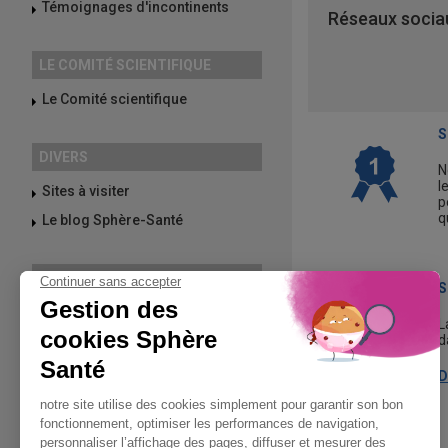
Témoignages d'incontinents
Réseaux sociau
LE COMITÉ SCIENTIFIQUE
Le Comité scientifique
S
DIVERS
N
l
Sites à visiter
p
q
Le blog Sphère-Santé
PROMOTIONS
S
L
d
D