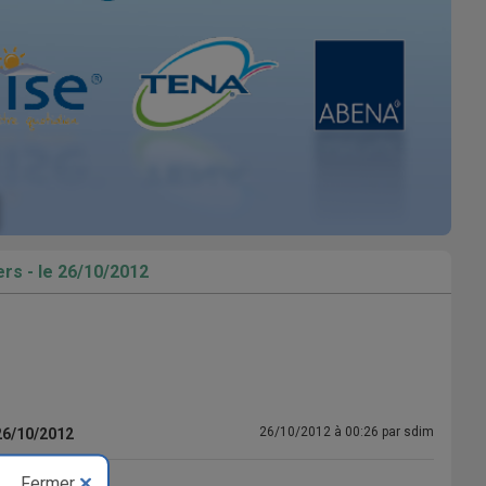
vers - le 26/10/2012
26/10/2012 à 00:26 par sdim
 26/10/2012
Fermer