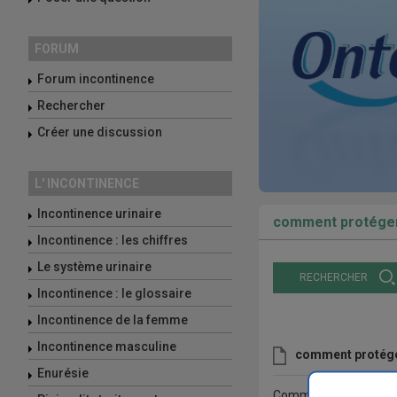
FORUM
Forum incontinence
Rechercher
Créer une discussion
L' INCONTINENCE
Incontinence urinaire
comment protéger le
Incontinence : les chiffres
Le système urinaire
RECHERCHER
Incontinence : le glossaire
Incontinence de la femme
Incontinence masculine
comment protéger l
Enurésie
Comment protéger , isole