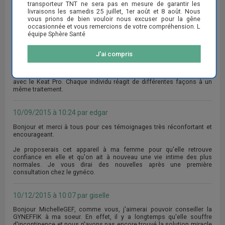
transporteur TNT ne sera pas en mesure de garantir les
livraisons les samedis 25 juillet, 1er août et 8 août. Nous
05/06/2015 à 14:05 par zephyrine
vous prions de bien vouloir nous excuser pour la gêne
occasionnée et vous remercions de votre compréhension. L
Pour ma part, j'ai utilisé le Keat Pro comme me l'a recommandé le
équipe Sphère Santé
médecin. Mais j'en ai aussi entendu beaucoup de bien.
J'ai compris
15/06/2015 à 11:23 par emma
Comme pour Zephyrine, je suis assez contente des résultats obtenus
avec le Keat Pro. Chaque individu réagit de différentes façons à un
même traitement.
10/09/2015 à 10:24 par edgar
Bonjour et merci à tous pour ces témoignages très réconfortant et
encourageant.
Je proposerais cet appareil à ma femme pour qu'elle retrouve
confiance en elle et qu'on ait à nouveau une vie intime des plus
normales. Je vous dirai des nouvelles après une première
consultation chez le gynéco.
10/12/2015 à 10:07 par giselle
Bonjour MichelleGEF, comme vous, j'aimerai pouvoir conseiller la
GYNEFFIK à ma soeur. En effet, il y a longtemps qu'elle souffre
d'incontinence et nous n'avons pas encore trouvé la solution miracle