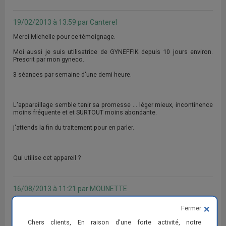
19/02/2013 à 13:59 par Canterel
Merci Michelle pour ce témoignage.
Moi aussi je suis utilisatrice de GYNEFFIK depuis 10 jours environ.
Prescrit par mon gyneco.
3 séances par semaine d'une demi heure.
L'appareillage semble tenir sa promesse ... léger mieux, incontinence
moins fréquente et et SURTOUT moins abondante.
j'attends la fin du traitement pour en parler.
Qui utilise cet appareil ?
16/08/2013 à 11:21 par MOUNETTE
Bonjour,
Fermer
A quel pourcentage utilisiez vous le Gyneffik ? Merci
Chers clients, En raison d'une forte activité, notre