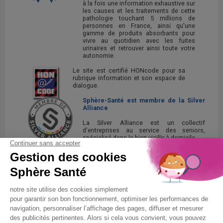
à la fois une information exhaustive sur
les causes et les traitements de cette
pathologie touchant 5 millions de
personnes en France, ainsi qu'une
gamme de produits absorbants pour
vivre au quotidien avec les fuites
urinaires et retrouver ainsi toute votre
autonomie.
Le site est certifié HONcode pour sa
rubrique information et son espace de
dialogue.
Sphère-Santé est membre de la Silver
Alliance
La Silver Alliance est un collectif
d'entreprises au service des seniors,
spécialisé dans le bien vieillir à domicile.
Découvrez la Silver Alliance