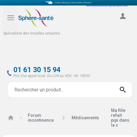
Select Language
▼
COMPTE
Spécialiste des troubles urinaires
01 61 30 15 94
Prix d'un appel local. Du LUN au VEN - 9h- 18h30
Ma fille
Forum
refait
Accueil
Médicaments
incontinence
pipi dans
la c