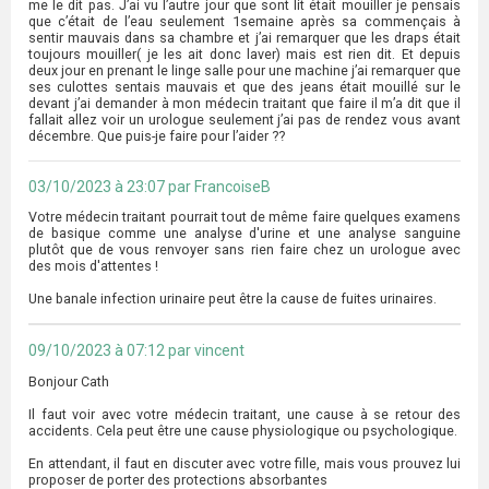
me le dit pas. J’ai vu l’autre jour que sont lit était mouiller je pensais
que c’était de l’eau seulement 1semaine après sa commençais à
sentir mauvais dans sa chambre et j’ai remarquer que les draps était
toujours mouiller( je les ait donc laver) mais est rien dit. Et depuis
deux jour en prenant le linge salle pour une machine j’ai remarquer que
ses culottes sentais mauvais et que des jeans était mouillé sur le
devant j’ai demander à mon médecin traitant que faire il m’a dit que il
fallait allez voir un urologue seulement j’ai pas de rendez vous avant
décembre. Que puis-je faire pour l’aider ??
03/10/2023 à 23:07 par FrancoiseB
Votre médecin traitant pourrait tout de même faire quelques examens
de basique comme une analyse d'urine et une analyse sanguine
plutôt que de vous renvoyer sans rien faire chez un urologue avec
des mois d'attentes !
Une banale infection urinaire peut être la cause de fuites urinaires.
09/10/2023 à 07:12 par vincent
Bonjour Cath
Il faut voir avec votre médecin traitant, une cause à se retour des
accidents. Cela peut être une cause physiologique ou psychologique.
En attendant, il faut en discuter avec votre fille, mais vous prouvez lui
proposer de porter des protections absorbantes