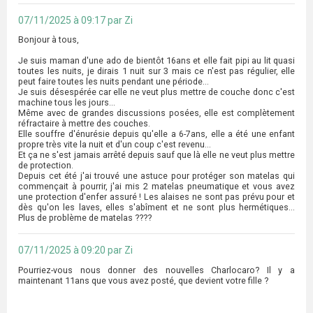
07/11/2025 à 09:17 par Zi
Bonjour à tous,
Je suis maman d'une ado de bientôt 16ans et elle fait pipi au lit quasi
toutes les nuits, je dirais 1 nuit sur 3 mais ce n'est pas régulier, elle
peut faire toutes les nuits pendant une période...
Je suis désespérée car elle ne veut plus mettre de couche donc c'est
machine tous les jours...
Même avec de grandes discussions posées, elle est complètement
réfractaire à mettre des couches.
Elle souffre d'énurésie depuis qu'elle a 6-7ans, elle a été une enfant
propre très vite la nuit et d'un coup c'est revenu...
Et ça ne s'est jamais arrêté depuis sauf que là elle ne veut plus mettre
de protection.
Depuis cet été j'ai trouvé une astuce pour protéger son matelas qui
commençait à pourrir, j'ai mis 2 matelas pneumatique et vous avez
une protection d'enfer assuré ! Les alaises ne sont pas prévu pour et
dès qu'on les laves, elles s'abîment et ne sont plus hermétiques...
Plus de problème de matelas ????
07/11/2025 à 09:20 par Zi
Pourriez-vous nous donner des nouvelles Charlocaro? Il y a
maintenant 11ans que vous avez posté, que devient votre fille ?