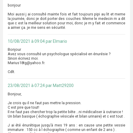
bonjour
Moi aussi j ai consulté mainte fois et fait toujours pipi au lit et meme
la journée, donc je doit porter des couches. Meme le medecin m a dit
que c est la meilleur solution pour moi, donc je m y fait et commence
a aimer ça. je me sens en sécurité.
10/08/2021 à 09:04 par Elmario
Bonjour
Avez vous consulté un psychologue spécialisé en énurésie ?
Sinon écrivez moi.
Marius18tg@yahoo.fr.
Cdlt.
23/08/2021 à 07:24 par Matt29200
Bonjour,
Je crois qu il ne faut pas mettre la pression.
C est pire que tout!
Il ne faut pas chercher trop la petite bête …ni médicaliser à outrance !
Un bilan basique ( échographie vésicale et bilan urinaire) et c est tout .
J ai été énurétique jusqu’à mes 19 ans : en cause une petite vessie
immature : 150 cc à l échographie ( comme un enfant de 2 ans ) .