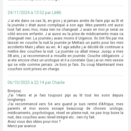
24/11/2024 à 13:52 par Lili86
J ai ete dans ce cas là, en gros j ai jamais arrete de faire pipi au lit et
la journée c était aussi compliqué a son age. Mes parents ont aussi
tout fait avec moi, maia rien ne changeait. J avais en moi je serai se
côté encore enfantin. J ai aussi eu la prise de médicaments maia ca
changeait rien. La journée j avais moins d Urgence. Ils Ont fini par me
laisser en couche la nuit.la journée je Mettais un pants pour les mini
accidents Mais j allais au wc. A l age adulte j ai décidé de continuer a
mettre des couches la nuit. La journée ca allait mieux. Jusqu a mes
38 ans, j ai recommencé a mouille en journée. Couche obligatoire. J
ai ete encore chez un urologue et il a constate Que j ai un mini vessie
qui se vide comme jamais. Je bois je fais. Du coup Maintenant mes
couches sont prises en charge.
06/10/2025 à 22:14 par Charlie
Bonjour,
J'ai 14ans et je fais toujours pipi au lit tout les soirs depuis
longtemps.
J'ai recommencé vers 5-6 ans quand je suis rentré d'Afrique, mes
parents et moi avons essayé beaucoup de choses: urologe,
médicaments, psychologue, réveil en pleine nuit, ne pas trop boire la
nuit, des couches avec réveil intégré etc.. rien n'y fait.
Avez vous des idées pour moi ?
Merci par avance