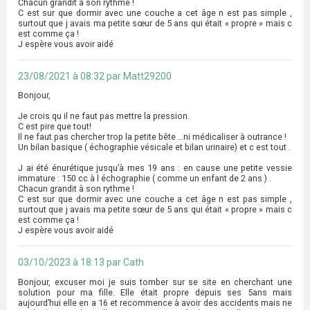
Chacun grandit à son rythme !
C est sur que dormir avec une couche a cet âge n est pas simple ,
surtout que j avais ma petite sœur de 5 ans qui était « propre » mais c
est comme ça !
J espère vous avoir aidé
23/08/2021 à 08:32 par Matt29200
Bonjour,
Je crois qu il ne faut pas mettre la pression.
C est pire que tout!
Il ne faut pas chercher trop la petite bête …ni médicaliser à outrance !
Un bilan basique ( échographie vésicale et bilan urinaire) et c est tout .
J ai été énurétique jusqu’à mes 19 ans : en cause une petite vessie
immature : 150 cc à l échographie ( comme un enfant de 2 ans ) .
Chacun grandit à son rythme !
C est sur que dormir avec une couche a cet âge n est pas simple ,
surtout que j avais ma petite sœur de 5 ans qui était « propre » mais c
est comme ça !
J espère vous avoir aidé
03/10/2023 à 18:13 par Cath
Bonjour, excuser moi je suis tomber sur se site en cherchant une
solution pour ma fille. Elle était propre depuis ses 5ans mais
aujourd’hui elle en a 16 et recommence à avoir des accidents mais ne