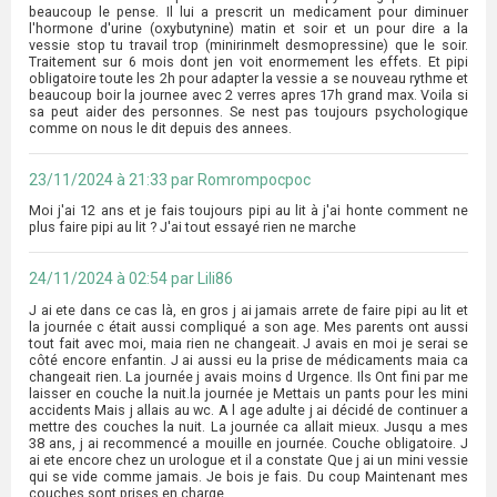
beaucoup le pense. Il lui a prescrit un medicament pour diminuer
l'hormone d'urine (oxybutynine) matin et soir et un pour dire a la
vessie stop tu travail trop (minirinmelt desmopressine) que le soir.
Traitement sur 6 mois dont jen voit enormement les effets. Et pipi
obligatoire toute les 2h pour adapter la vessie a se nouveau rythme et
beaucoup boir la journee avec 2 verres apres 17h grand max. Voila si
sa peut aider des personnes. Se nest pas toujours psychologique
comme on nous le dit depuis des annees.
23/11/2024 à 21:33 par Romrompocpoc
Moi j'ai 12 ans et je fais toujours pipi au lit à j'ai honte comment ne
plus faire pipi au lit ? J'ai tout essayé rien ne marche
24/11/2024 à 02:54 par Lili86
J ai ete dans ce cas là, en gros j ai jamais arrete de faire pipi au lit et
la journée c était aussi compliqué a son age. Mes parents ont aussi
tout fait avec moi, maia rien ne changeait. J avais en moi je serai se
côté encore enfantin. J ai aussi eu la prise de médicaments maia ca
changeait rien. La journée j avais moins d Urgence. Ils Ont fini par me
laisser en couche la nuit.la journée je Mettais un pants pour les mini
accidents Mais j allais au wc. A l age adulte j ai décidé de continuer a
mettre des couches la nuit. La journée ca allait mieux. Jusqu a mes
38 ans, j ai recommencé a mouille en journée. Couche obligatoire. J
ai ete encore chez un urologue et il a constate Que j ai un mini vessie
qui se vide comme jamais. Je bois je fais. Du coup Maintenant mes
couches sont prises en charge.