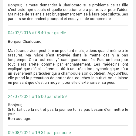
Bonjour, j'aimerai demander à Charlocaro si le problème de sa fille
s'est estompé depuis et quelle solution elle a pu trouver pour l'aider.
Ma nièce de 11 ans s'est brusquement remise à faire pipi culotte. Ses
parents se demandent pourquoi et essayent de comprendre.
04/02/2016 à 08:40 par giselle
Bonjour Charlocaro,
Ma réponse vient peut-être un peu tard mais je tiens quand même à te
rassurer. Ma nièce s'est trouvée dans le même cas y a pas
longtemps. On a tout essayé sans grand succès. Puis un beau jour
tout s'est arrêté comme par enchantement. Les médecins ont
expliqué que c'était sûrement dû à une réaction psychologique dû à
un événement particulier qui a chamboulé son quotidien. Aujourd'hui,
elle prend la précaution de porter des couches la nuit et on la laisse
en pensant que c'est un moyen pour elle d'extérioriser sa peur.
24/07/2021 à 15:00 par stef59
Bonjour,
Si tu fait que la nuit et pas la journée tu n'a pas besoin d'en mettre le
jour.
Bon courage.
09/08/2021 à 19:31 par pissouse