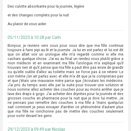
Des culotte absorbante pour la journée, légère
et des changes complets pour la nuit
Au plaisir de vous aider
05/11/2023 à 10:28 par Cath
Bonjour, je reviens vers vous pour vous dire que ma fille continue
toujours à faire pipi au lit et la journée. Je lui en est parlez et lui est dit
que on allait voir un urologue elle m’a regardé comme si elle me
cachais quelque chose. J’ai eu au final un rendez vous plutôt grâce a
mon médecin et en examinant ma fille l’urologue m’a expliqué qu’il
trouvais rien et qu’il pense que ma fille a peut être pas envie de grandir
ou qu’elle oublie d’allez au toilette mais se force pas à se retenir. Le
soir même j’en ait parlez avec et elle m’a dit que je la comprenais pas
et que j’étais une mauvaise mère parce que j’écoutais les médecins.
J’ai pris du temps avec elle par la suite pour trouver une solution et
nous somme allez acheter des couches pour au moins arrêter que je
lave des draps à gogo. J’ai acheter des drynites pour la journée et des
grosses couche en pharmacie pour la nuit que je dois lui mettre…Je
ne pensais pas remettre des couches à ma fille à 16ans quelqu’un
sait comment je peux essayer d’arrêter ce phénomène d’autant plus
que ma fille ne ronchonne pas de mettre des couches seulement
pour sortir devant les gens.
29/12/2023 à 09:49 par Nicolas