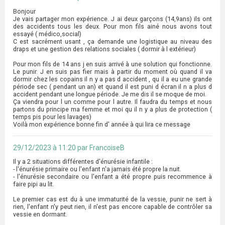
Bonjour
Je vais partager mon expérience. J ai deux garçons (14,9ans) ils ont
des accidents tous les deux. Pour mon fils ainé nous avons tout
essayé ( médico,social)
C est sacrément usant , ça demande une logistique au niveau des
draps et une gestion des relations sociales ( dormir à l extérieur)
Pour mon fils de 14 ans j en suis arrivé à une solution qui fonctionne.
Le punir. J en suis pas fier mais à partir du moment où quand il va
dormir chez les copains il n y a pas d accident , qu il a eu une grande
période sec ( pendant un an) et quand il est puni d écran il n a plus d
accident pendant une longue période. Je me dis il se moque de moi.
Ça viendra pour l un comme pour l autre. Il faudra du temps et nous
partons du principe ma femme et moi qu il n y a plus de protection (
temps pis pour les lavages)
Voilà mon expérience bonne fin d' année à qui lira ce message
29/12/2023 à 11:20 par FrancoiseB
Il y a 2 situations différentes d'énurésie infantile :
- l'énurésie primaire ou l'enfant n'a jamais été propre la nuit.
- l'énurésie secondaire ou l'enfant a été propre puis recommence à
faire pipi au lit.
Le premier cas est du à une immaturité de la vessie, punir ne sert à
rien, l'enfant n'y peut rien, il n'est pas encore capable de contrôler sa
vessie en dormant.