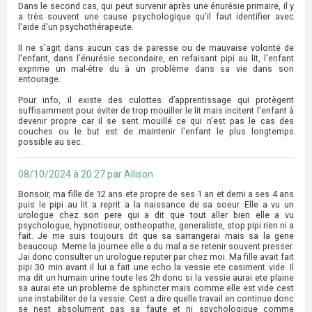
Dans le second cas, qui peut survenir après une énurésie primaire, il y
a très souvent une cause psychologique qu'il faut identifier avec
l'aide d'un psychothérapeute.
Il ne s'agit dans aucun cas de paresse ou de mauvaise volonté de
l'enfant, dans l'énurésie secondaire, en refaisant pipi au lit, l'enfant
exprime un mal-être du à un problème dans sa vie dans son
entourage.
Pour info, il existe des culottes d’apprentissage qui protègent
suffisamment pour éviter de trop mouiller le lit mais incitent l'enfant à
devenir propre car il se sent mouillé ce qui n'est pas le cas des
couches ou le but est de maintenir l'enfant le plus longtemps
possible au sec.
08/10/2024 à 20:27 par Allison
Bonsoir, ma fille de 12 ans ete propre de ses 1 an et demi a ses 4 ans
puis le pipi au lit a reprit a la naissance de sa soeur. Elle a vu un
urologue chez son pere qui a dit que tout aller bien elle a vu
psychologue, hypnotiseur, ostheopathe, generaliste, stop pipi rien ni a
fait. Je me suis toujours dit que sa sarrangerai mais sa la gene
beaucoup. Meme la journee elle a du mal a se retenir souvent presser.
Jai donc consulter un urologue reputer par chez moi. Ma fille avait fait
pipi 30 min avant il lui a fait une echo la vessie ete casiment vide. Il
ma dit un humain urine toute les 2h donc si la vessie aurai ete plaine
sa aurai ete un probleme de sphincter mais comme elle est vide cest
une instabiliter de la vessie. Cest a dire quelle travail en continue donc
se nest absolument pas sa faute et ni spychologique comme