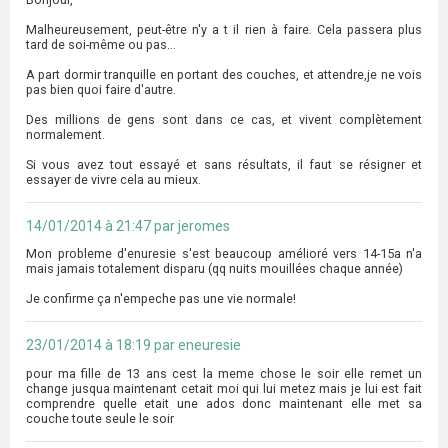
Malheureusement, peut-être n'y a t il rien à faire. Cela passera plus
tard de soi-même ou pas...
A part dormir tranquille en portant des couches, et attendre,je ne vois
pas bien quoi faire d'autre.
Des millions de gens sont dans ce cas, et vivent complètement
normalement.
Si vous avez tout essayé et sans résultats, il faut se résigner et
essayer de vivre cela au mieux.
14/01/2014 à 21:47 par jeromes
Mon probleme d'enuresie s'est beaucoup amélioré vers 14-15a n'a
mais jamais totalement disparu (qq nuits mouillées chaque année)
Je confirme ça n'empeche pas une vie normale!
23/01/2014 à 18:19 par eneuresie
pour ma fille de 13 ans cest la meme chose le soir elle remet un
change jusqua maintenant cetait moi qui lui metez mais je lui est fait
comprendre quelle etait une ados donc maintenant elle met sa
couche toute seule le soir