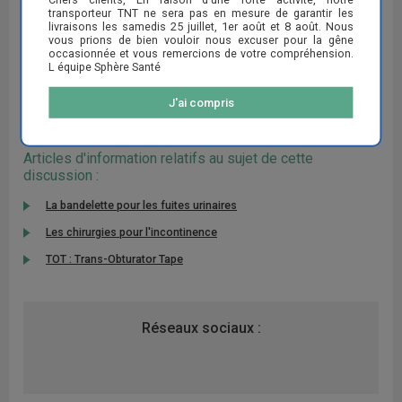
transporteur TNT ne sera pas en mesure de garantir les
pas trop d'effort physique ne serait-ce que de faire de la marche à
livraisons les samedis 25 juillet, 1er août et 8 août. Nous
pied ou monter des escaliers.
vous prions de bien vouloir nous excuser pour la gêne
occasionnée et vous remercions de votre compréhension.
L équipe Sphère Santé
RÉPONDRE
J'ai compris
Articles d'information relatifs au sujet de cette
discussion :
La bandelette pour les fuites urinaires
Les chirurgies pour l'incontinence
TOT : Trans-Obturator Tape
Réseaux sociaux :