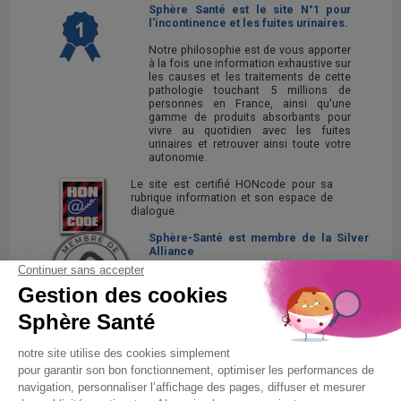
Sphère Santé est le site N°1 pour
l'incontinence et les fuites urinaires.
Notre philosophie est de vous apporter
à la fois une information exhaustive sur
les causes et les traitements de cette
pathologie touchant 5 millions de
personnes en France, ainsi qu'une
gamme de produits absorbants pour
vivre au quotidien avec les fuites
urinaires et retrouver ainsi toute votre
autonomie.
Le site est certifié HONcode pour sa
rubrique information et son espace de
dialogue.
Sphère-Santé est membre de la Silver
Alliance
La Silver Alliance est un collectif
d'entreprises au service des seniors,
spécialisé dans le bien vieillir à domicile.
Découvrez la Silver Alliance