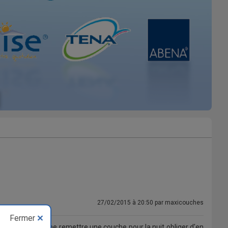
27/02/2015 à 20:50 par maxicouches
Fermer
une amie es venue me remettre une couche pour la nuit obliger d'en