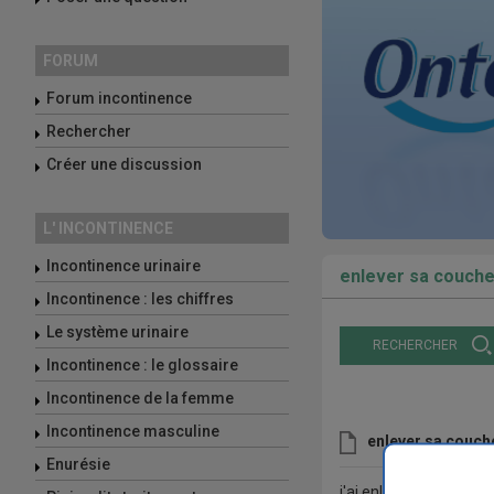
FORUM
Forum incontinence
Rechercher
Créer une discussion
L' INCONTINENCE
Incontinence urinaire
enlever sa couch
Incontinence : les chiffres
Le système urinaire
RECHERCHER
Incontinence : le glossaire
Incontinence de la femme
Incontinence masculine
enlever sa couch
Enurésie
j'ai enlever ma couche