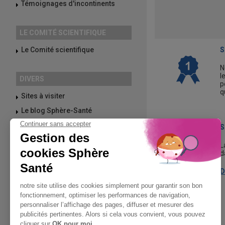
Témoignages d'incontinents
LE COMITÉ SCIENTIFIQUE
Le Comité scientifique
S
N
l
DIVERS
p
q
Sites à visiter
Le blog Sphère-Santé
S
PROMOTIONS
L
d
D