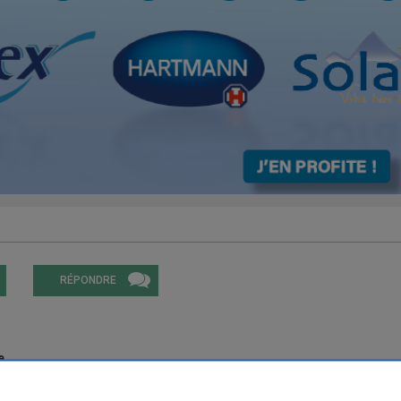
e
RÉPONDRE
e
 et mon plastique aussitot j'ai fait pipi par terre l'eternelle refrain.. 