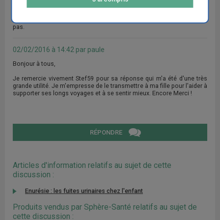
limiter si il devait avoir quelque fuite rajouter une culotte en plastique.
J'espère vous avoir aidé si vous avez d'autres questions n'hésitez
pas.
02/02/2016 à 14:42 par paule
Bonjour à tous,
Je remercie vivement Stef59 pour sa réponse qui m'a été d'une très
grande utilité. Je m'empresse de le transmettre à ma fille pour l'aider à
supporter ses longs voyages et à se sentir mieux. Encore Merci !
RÉPONDRE
Articles d'information relatifs au sujet de cette
discussion :
Enurésie : les fuites urinaires chez l'enfant
Produits vendus par Sphère-Santé relatifs au sujet de
cette discussion :