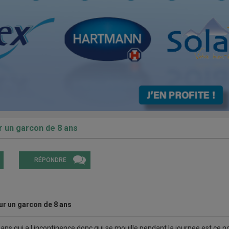
r un garcon de 8 ans
RÉPONDRE
ur un garcon de 8 ans
 8 ans qui a l incontinence donc qui se mouille pendant la journee est ce n