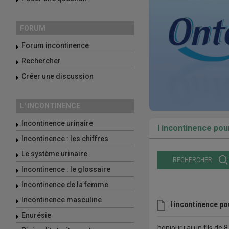
FORUM
Forum incontinence
Rechercher
Créer une discussion
L' INCONTINENCE
Incontinence urinaire
l incontinence pou
Incontinence : les chiffres
Le système urinaire
RECHERCHER
Incontinence : le glossaire
Incontinence de la femme
Incontinence masculine
l incontinence po
Enurésie
bonjour j ai un fils de