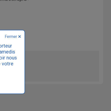
Fermer
orteur
samedis
loir nous
 votre