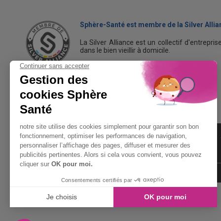
Sphère-Santé est membre de la Silver Allia
La Silver Alliance est un collectif d'entrepri
dans le bien vieillir à domicile.
Découvrez la Silver Alliance
MENTIONS LÉGALES
LIENS UTILES