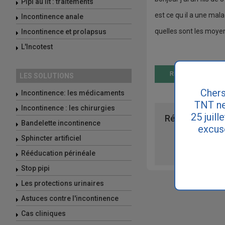
Pipi au lit : traitements
est ce qu il a une mala
Incontinence anale
quelles sont les moyen
Incontinence et prolapsus
L'Incotest
RÉPONDRE
LES SOLUTIONS
Chers
Incontinence: les médicaments
TNT ne
Incontinence : les chirurgies
25 juill
Réseaux sociau
Bandelette incontinence
excus
Sphincter artificiel
Rééducation périnéale
Stop pipi
Les protections urinaires
Astuces contre l'incontinence
Cas cliniques