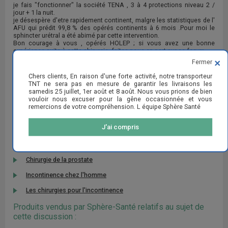
je fais "fonctionner" la société TENA , 3 à 4 protections niveau 2 /
jour + 1 la nuit.
je désespère d'etre rapidement continent, malgre les statistiques de l'
AFU qui prédit 99,8 % des opérés continents à 6 mois .Pour moi le
sphincter urétral a été abimé par cette intervention.
Bon courage à vous , opérés HOLEP ; si vous avez une bonne
expérience suite à cette chirurgie, faites nous en part sur ce forum.
merci
Fermer
Chers clients, En raison d'une forte activité, notre transporteur
TNT ne sera pas en mesure de garantir les livraisons les
samedis 25 juillet, 1er août et 8 août. Nous vous prions de bien
RÉPONDRE
vouloir nous excuser pour la gêne occasionnée et vous
remercions de votre compréhension. L équipe Sphère Santé
J'ai compris
Articles d'information relatifs au sujet de cette
discussion :
Chirurgie de la prostate
Incontinence chez l'homme
Les chirurgies pour l'incontinence
Produits vendus par Sphère-Santé relatifs au sujet de
cette discussion :