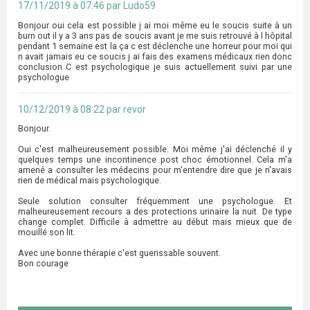
17/11/2019 à 07:46 par Ludo59
Bonjour oui cela est possible j ai moi même eu le soucis suite à un
burn out il y a 3 ans pas de soucis avant je me suis retrouvé à l hôpital
pendant 1 semaine est la ça c est déclenche une horreur pour moi qui
n avait jamais eu ce soucis j ai fais des examens médicaux rien donc
conclusion C est psychologique je suis actuellement suivi par une
psychologue
10/12/2019 à 08:22 par revor
Bonjour.
Oui c'est malheureusement possible. Moi même j'ai déclenché il y
quelques temps une incontinence post choc émotionnel. Cela m'a
amené a consulter les médecins pour m'entendre dire que je n'avais
rien de médical mais psychologique.
Seule solution consulter fréquemment une psychologue. Et
malheureusement recours a des protections urinaire la nuit. De type
change complet. Difficile à admettre au début mais mieux que de
mouillé son lit.
Avec une bonne thérapie c'est guerissable souvent.
Bon courage