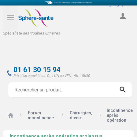
Select Language
▼
COMPTE
Spécialiste des troubles urinaires
01 61 30 15 94
Prix d'un appel local. Du LUN au VEN - 9h- 18h30
Incontinence
Forum
Chirurgies,
Accueil
après
incontinence
divers
opération
Incontinence après opération prolapsus