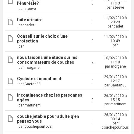
l'énurésie?
0
11:13
par steeve
par steeve
11/02/2010 à
fuite urinaire
0
20:29
par cadet
par cadet
Conseil sur le choix d'une
11/02/2010 à
protection
0
10:49
par
par
nous faisons une étude sur les
10/02/2010 à
consommateurs de couches
2
11:19
par morgane
par morgane
29/01/2010 à
Cycliste et incontinent
0
12:17
par Gaetan88
par Gaetan88
incontinence chez les personnes
26/01/2010 à
agées
0
15:15
par martinem
par martinem
26/01/2010 à
couche jetable pour adulte q'en
00:14
pensez vous
0
par
par couchepourtous
couchepourtous