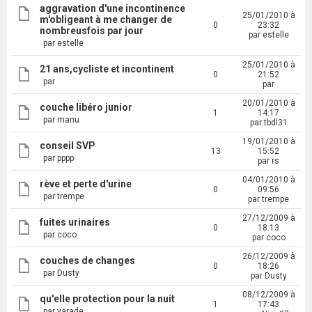
aggravation d'une incontinence
25/01/2010 à
m'obligeant à me changer de
0
23:32
nombreusfois par jour
par estelle
par estelle
25/01/2010 à
21 ans,cycliste et incontinent
0
21:52
par
par
20/01/2010 à
couche libéro junior
1
14:17
par manu
par tbdl31
19/01/2010 à
conseil SVP
13
15:52
par pppp
par rs
04/01/2010 à
rève et perte d'urine
0
09:56
par trempe
par trempe
27/12/2009 à
fuites urinaires
0
18:13
par coco
par coco
26/12/2009 à
couches de changes
0
18:26
par Dusty
par Dusty
08/12/2009 à
qu'elle protection pour la nuit
1
17:43
par varade