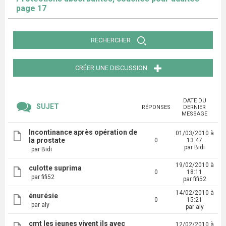
page 17
RECHERCHER
CRÉER UNE DISCUSSION
DATE DU
SUJET
RÉPONSES
DERNIER
MESSAGE
Incontinance après opération de
01/03/2010 à
la prostate
0
13:47
par Bidi
par Bidi
19/02/2010 à
culotte suprima
0
18:11
par fifi52
par fifi52
14/02/2010 à
énurésie
0
15:21
par aly
par aly
cmt les jeunes vivent ils avec
12/02/2010 à