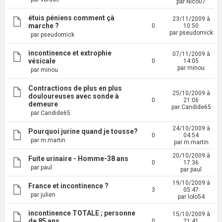
par Nico07
étuis péniens comment çà
23/11/2009 à
marche ?
0
10:50
par pseudomick
par pseudomick
incontinence et extrophie
07/11/2009 à
vésicale
0
14:05
par minou
par minou
Contractions de plus en plus
25/10/2009 à
douloureuses avec sonde à
0
21:06
demeure
par Candide65
par Candide65
24/10/2009 à
Pourquoi jurine quand je tousse?
0
04:54
par m.martin
par m.martin
20/10/2009 à
Fuite urinaire - Homme-38 ans
0
17:36
par paul
par paul
19/10/2009 à
France et incontinence ?
3
05:47
par julien
par lolo54
incontinence TOTALE ; personne
15/10/2009 à
de 85 ans
0
21:41