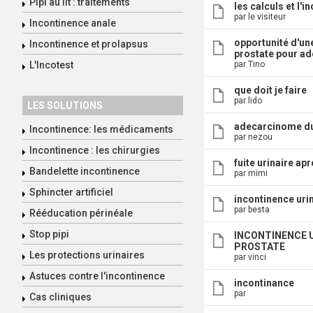
Pipi au lit : traitements
les calculs et l'i
par le visiteur
Incontinence anale
opportunité d'un
Incontinence et prolapsus
prostate pour a
L'Incotest
par Tino
que doit je faire
par lido
LES SOLUTIONS
adecarcinome du
Incontinence: les médicaments
par nezou
Incontinence : les chirurgies
fuite urinaire ap
Bandelette incontinence
par mimi
Sphincter artificiel
incontinence uri
par besta
Rééducation périnéale
Stop pipi
INCONTINENCE 
PROSTATE
Les protections urinaires
par vinci
Astuces contre l'incontinence
incontinance
par
Cas cliniques