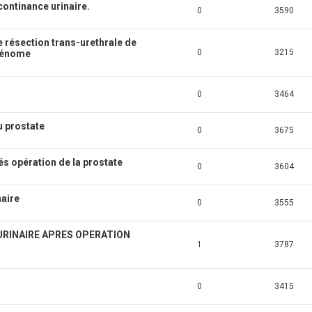
ncontinance urinaire.
0
3590
e résection trans-urethrale de
0
3215
dénome
0
3464
 prostate
0
3675
rés opération de la prostate
0
3604
naire
0
3555
URINAIRE APRES OPERATION
1
3787
0
3415