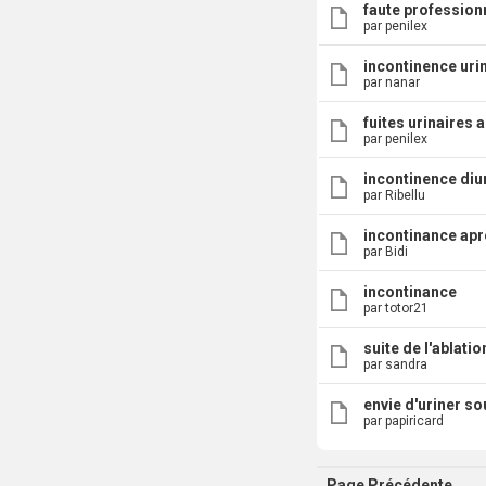
faute profession
par penilex
incontinence uri
par nanar
fuites urinaires
par penilex
incontinence diu
par Ribellu
incontinance aprè
par Bidi
incontinance
par totor21
suite de l'ablatio
par sandra
envie d'uriner so
par papiricard
Page Précédente