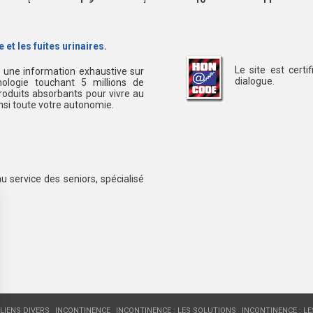
 et les fuites urinaires.
Le site est cert
s une information exhaustive sur
dialogue.
ologie touchant 5 millions de
oduits absorbants pour vivre au
insi toute votre autonomie.
au service des seniors, spécialisé
LIENS DIVERS
INCONTINENCE
INCONTINENCE : LES SOLUTIONS
INCONTINENCE : L