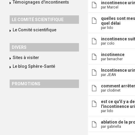
Témoignages d'incontinents
incontinence uri
par Marcel
quelles sont mes
LE COMITÉ SCIENTIFIQUE
quel délai
par lido
Le Comité scientifique
incontinence sui
par colo
DIVERS
incotinence
Sites à visiter
par benacher
Le blog Sphère-Santé
Incontinence urin
par JEAN
PROMOTIONS
comment arrêter
par clodinet
est ce qu'il y a 
l'incontinence ur
par lido
ablation de la pr
par gabriella