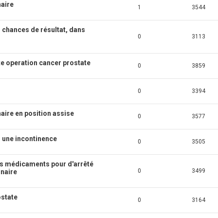
naire
1
3544
 chances de résultat, dans
0
3113
te operation cancer prostate
0
3859
0
3394
aire en position assise
0
3577
 une incontinence
0
3505
des médicaments pour d'arrêté
0
3499
inaire
ostate
0
3164