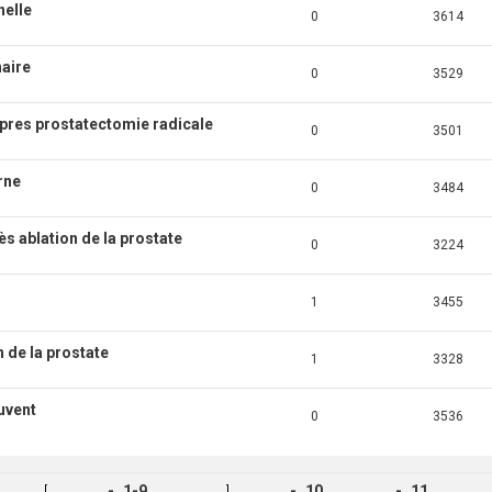
nelle
0
3614
naire
0
3529
 apres prostatectomie radicale
0
3501
rne
0
3484
s ablation de la prostate
0
3224
1
3455
n de la prostate
1
3328
uvent
0
3536
1-9
10
11
[
]