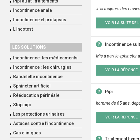
Pipi au lit : traitements
J' ai toujours des envie
Incontinence anale
Incontinence et prolapsus
VOIR LA SUITE DE 
L'Incotest
Incontinence sui
LES SOLUTIONS
Mis à part le sphincter 
Incontinence: les médicaments
Incontinence : les chirurgies
VOIR LA RÉPONSE
Bandelette incontinence
Sphincter artificiel
Pipi
Rééducation périnéale
homme de 65 ans ,depuis u
Stop pipi
Les protections urinaires
VOIR LA RÉPONSE
Astuces contre l'incontinence
Cas cliniques
Traitement hyper