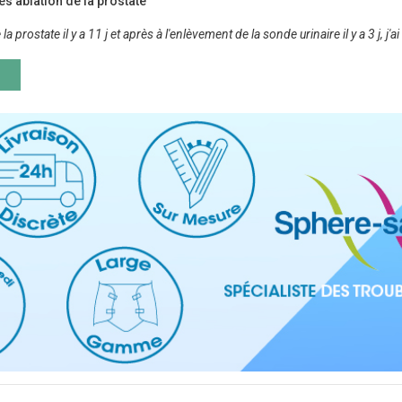
s ablation de la prostate
 la prostate il y a 11 j et après à l'enlèvement de la sonde urinaire il y a 3 j, 