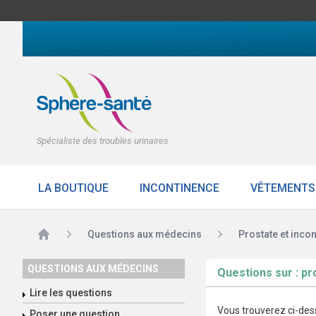
Spécialiste des troubles urinaires
LA BOUTIQUE
INCONTINENCE
VÊTEMENTS
Accueil
Questions aux médecins
Prostate et inco
QUESTIONS AUX MÉDECINS
Questions sur : pr
Lire les questions
Vous trouverez ci-dess
Poser une question