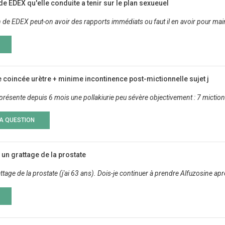
 de EDEX qu'elle conduite a tenir sur le plan sexueuel
n de EDEX peut-on avoir des rapports immédiats ou faut il en avoir pour maint
e coincée urètre + minime incontinence post-mictionnelle sujet j
e présente depuis 6 mois une pollakiurie peu sévère objectivement : 7 miction
LA QUESTION
un grattage de la prostate
ttage de la prostate (j'ai 63 ans). Dois-je continuer à prendre Alfuzosine ap