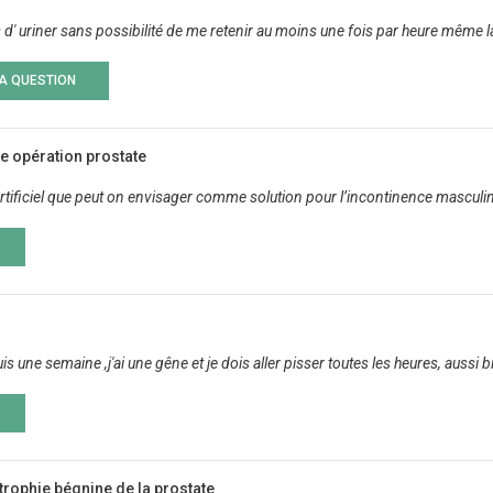
s d' uriner sans possibilité de me retenir au moins une fois par heure même la
LA QUESTION
te opération prostate
artificiel que peut on envisager comme solution pour l’incontinence masculine
ne semaine ,j'ai une gêne et je dois aller pisser toutes les heures, aussi bien
trophie bégnine de la prostate