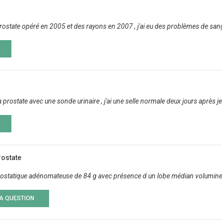
rostate opéré en 2005 et des rayons en 2007 , j'ai eu des problèmes de sang 
la prostate avec une sonde urinaire , j'ai une selle normale deux jours après 
rostate
rostatique adénomateuse de 84 g avec présence d un lobe médian volumineux
LA QUESTION