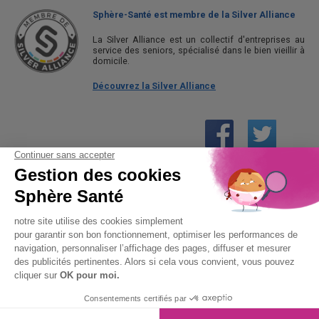
Sphère-Santé est membre de la Silver Alliance
La Silver Alliance est un collectif d'entreprises au
service des seniors, spécialisé dans le bien vieillir à
domicile.
Découvrez la Silver Alliance
01 61 30 15 94
(prix d’un appel local)
CONTACTEZ-NOUS
SPHÈRE-SANTÉ © 2026