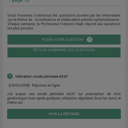
- page 12
Vous trouverez ci-dessous les questions posées par les internautes
sur le thème de : incontinence et rééducation périnéo-sphynctérienne
Chaque semaine, le Professeur François Haab répond aux questions
les plus posées.
POSER VOTRE QUESTION
RETOUR SOMMAIRE DES QUESTIONS
Utilisation sonde périnéale KEAT
(24/03/2008)
Réponse en ligne
J'ai acquis une sonde périnéale KEAT sur prescription de mon
gynécologue mais après quelques utilisation régulières (tous les soirs) et
même sur...
VOIR LA RÉPONSE