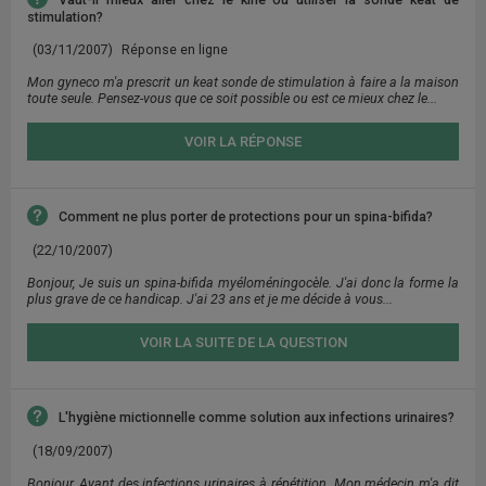
stimulation?
(03/11/2007)
Réponse en ligne
Mon gyneco m'a prescrit un keat sonde de stimulation à faire a la maison
toute seule. Pensez-vous que ce soit possible ou est ce mieux chez le...
VOIR LA RÉPONSE
Comment ne plus porter de protections pour un spina-bifida?
(22/10/2007)
Bonjour, Je suis un spina-bifida myéloméningocèle. J'ai donc la forme la
plus grave de ce handicap. J'ai 23 ans et je me décide à vous...
VOIR LA SUITE DE LA QUESTION
L'hygiène mictionnelle comme solution aux infections urinaires?
(18/09/2007)
Bonjour, Ayant des infections urinaires à répétition. Mon médecin m'a dit