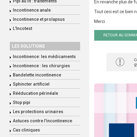
Pipi au lit : traitements
En revanche plus de fui
Incontinence anale
Tout ceci est ce bien no
Incontinence et prolapsus
Merci
L'Incotest
RETOUR AU SOMMA
LES SOLUTIONS
Incontinence: les médicaments
C
g
Incontinence : les chirurgies
Bandelette incontinence
Sphincter artificiel
Rééducation périnéale
Stop pipi
Les protections urinaires
Astuces contre l'incontinence
Cas cliniques