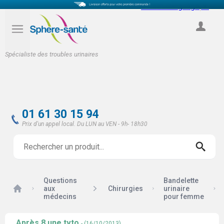
Select Language
▼
COMPTE
Spécialiste des troubles urinaires
01 61 30 15 94
Prix d'un appel local. Du LUN au VEN - 9h- 18h30
Questions
Bandelette
Accueil
aux
Chirurgies
urinaire
médecins
pour femme
Après 8 une tvto
- (16/10/2013)