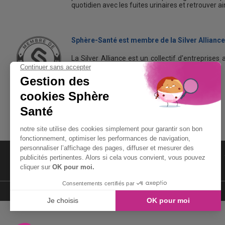
quotidien avec les fuites urinaires et retrouver a
Sphère-Santé est membre de la Silver Alliance
La Silver Alliance est un collectif d'entreprises 
dans le bien vieillir à domicile.
Découvrez la Silver Alliance
MENTIONS LÉGALES
LIENS UTILES