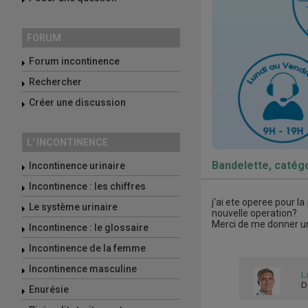
FORUM
Forum incontinence
Rechercher
Créer une discussion
L' INCONTINENCE
Bandelette, catégo
Incontinence urinaire
Incontinence : les chiffres
j'ai ete operee pour l
Le système urinaire
nouvelle operation?
Merci de me donner u
Incontinence : le glossaire
Incontinence de la femme
Incontinence masculine
L
D
Enurésie