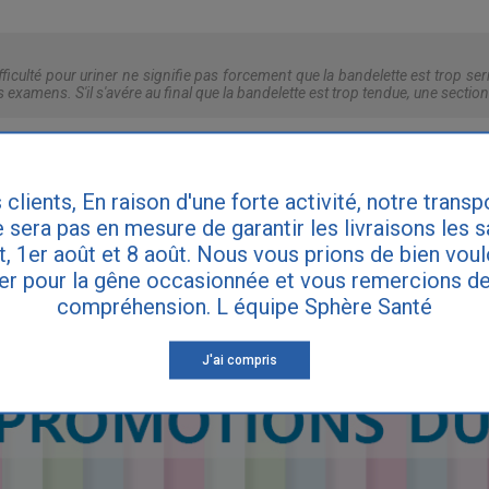
fficulté pour uriner ne signifie pas forcement que la bandelette est trop se
 examens. S'il s'avére au final que la bandelette est trop tendue, une section 
IRE DES QUESTIONS
 clients, En raison d'une forte activité, notre transp
 sera pas en mesure de garantir les livraisons les 
et, 1er août et 8 août. Nous vous prions de bien vou
ette réponse ne remplace pas le diagnostic de votre médecin. Consultez vot
er pour la gêne occasionnée et vous remercions de
ynécologue si vous souffrez d'incontinence.
compréhension. L équipe Sphère Santé
J'ai compris