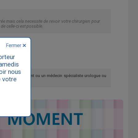
rrée mais cela necessite de revoir votre chirurgien pour
de celle-ci est possible.
Fermer
orteur
samedis
loir nous
re médecin traitant ou un médecin spécialiste urologue ou
 votre