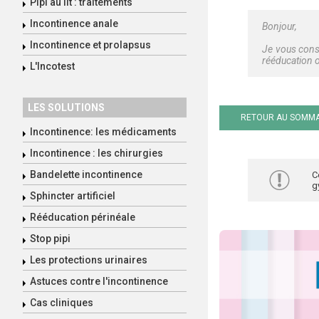
Pipi au lit : traitements
Incontinence anale
Bonjour,
Incontinence et prolapsus
Je vous conse
rééducation 
L'Incotest
LES SOLUTIONS
RETOUR AU SOMMA
Incontinence: les médicaments
Incontinence : les chirurgies
Bandelette incontinence
C
g
Sphincter artificiel
Rééducation périnéale
Stop pipi
Les protections urinaires
Astuces contre l'incontinence
Cas cliniques