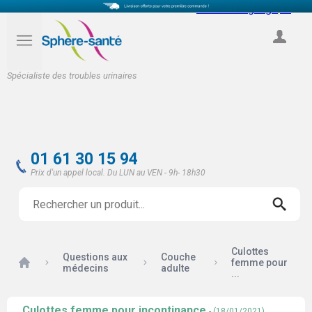
Select Language
▼
COMPTE
Spécialiste des troubles urinaires
01 61 30 15 94
Prix d'un appel local. Du LUN au VEN - 9h- 18h30
Culottes
Questions aux
Couche
Accueil
femme pour
médecins
adulte
...
Culottes femme pour incontinance
- (18/01/2021)