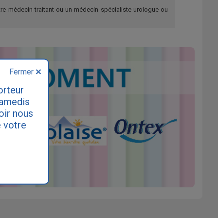
re médecin traitant ou un médecin spécialiste urologue ou
Fermer
orteur
samedis
loir nous
 votre