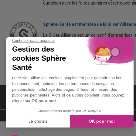
quotidien avec les fuites urinaires et retrouver a
Sphère-Santé est membre de la Silver Alliance
La Silver Alliance est un collectif d'entreprises 
dans le bien vieillir à domicile.
Découvrez la Silver Alliance
MENTIONS LÉGALES
LIENS UTILES