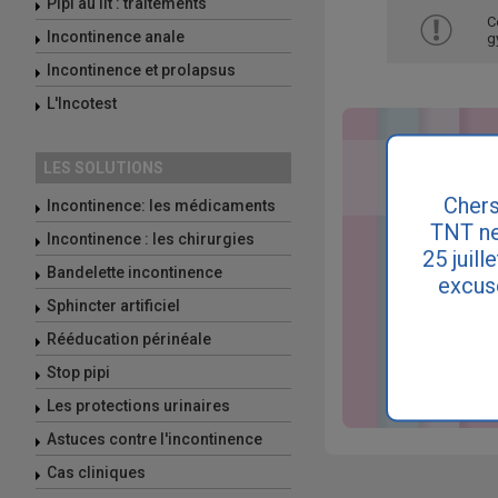
Pipi au lit : traitements
C
Incontinence anale
g
Incontinence et prolapsus
L'Incotest
LES SOLUTIONS
Chers
Incontinence: les médicaments
TNT ne
Incontinence : les chirurgies
25 juill
Bandelette incontinence
excus
Sphincter artificiel
Rééducation périnéale
Stop pipi
Les protections urinaires
Astuces contre l'incontinence
Cas cliniques