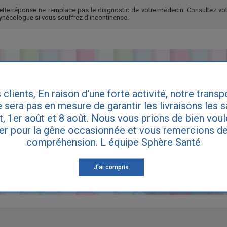
ette réponse ne remplace pas le diagnostic de votre médecin. Consultez vot
ynécologue si vous souffrez d'incontinence.
 clients, En raison d'une forte activité, notre transp
 sera pas en mesure de garantir les livraisons les 
et, 1er août et 8 août. Nous vous prions de bien vou
er pour la gêne occasionnée et vous remercions de
compréhension. L équipe Sphère Santé
J'ai compris