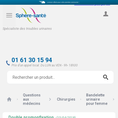
Select Language
▼
COMPTE
Spécialiste des troubles urinaires
01 61 30 15 94
Prix d'un appel local. Du LUN au VEN - 9h- 18h30
Questions
Bandelette
Accueil
aux
Chirurgies
urinaire
médecins
pour femme
Double promonfixation
- (15/04/2018)