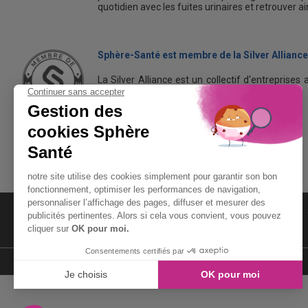
quotidien avec les fuites urinaires et retrouver a
Sphère-Santé est membre de la Silver Alliance
La Silver Alliance est un collectif d'entreprises 
dans le bien vieillir à domicile.
Découvrez la Silver Alliance
MENTIONS LÉGALES
LIENS UTILES