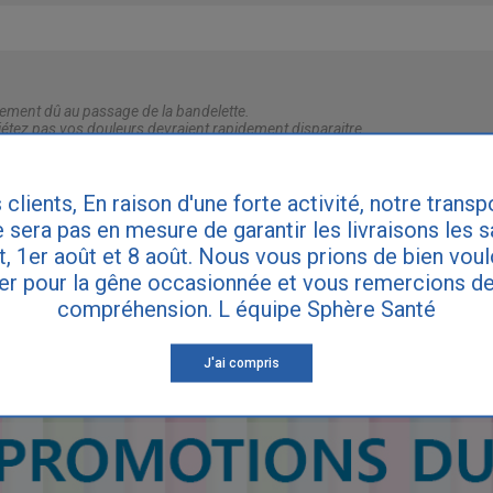
ement dû au passage de la bandelette.
étez pas vos douleurs devraient rapidement disparaitre.
 clients, En raison d'une forte activité, notre transp
IRE DES QUESTIONS
 sera pas en mesure de garantir les livraisons les 
et, 1er août et 8 août. Nous vous prions de bien vou
er pour la gêne occasionnée et vous remercions de
compréhension. L équipe Sphère Santé
ette réponse ne remplace pas le diagnostic de votre médecin. Consultez vot
ynécologue si vous souffrez d'incontinence.
J'ai compris