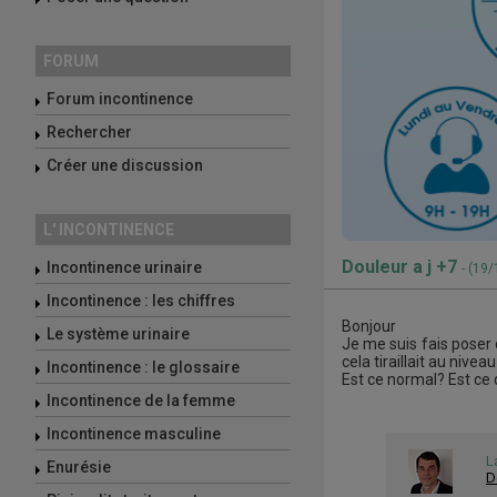
FORUM
Forum incontinence
Rechercher
Créer une discussion
L' INCONTINENCE
Douleur a j +7
Incontinence urinaire
- (19
Incontinence : les chiffres
Bonjour
Le système urinaire
Je me suis fais poser 
cela tiraillait au nive
Incontinence : le glossaire
Est ce normal? Est ce d
Incontinence de la femme
Incontinence masculine
L
Enurésie
D