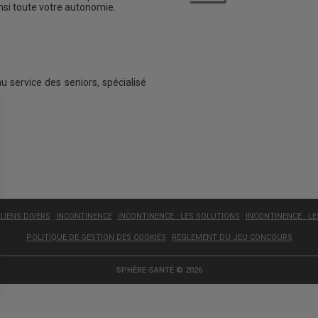
insi toute votre autonomie.
au service des seniors, spécialisé
LIENS DIVERS
INCONTINENCE
INCONTINENCE : LES SOLUTIONS
INCONTINENCE : L
POLITIQUE DE GESTION DES COOKIES
RÈGLEMENT DU JEU CONCOURS
SPHÈRE-SANTÉ © 2026