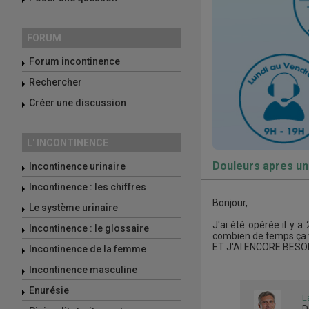
FORUM
Forum incontinence
Rechercher
Créer une discussion
L' INCONTINENCE
Douleurs apres u
Incontinence urinaire
Incontinence : les chiffres
Bonjour,
Le système urinaire
J'ai été opérée il y 
Incontinence : le glossaire
combien de temps ça v
ET J'AI ENCORE BESO
Incontinence de la femme
Incontinence masculine
Enurésie
L
D