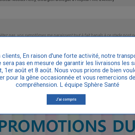
étez pas, vos symptômes me paraissent tout à fait banals à ce stade post o
 clients, En raison d'une forte activité, notre transp
IRE DES QUESTIONS
 sera pas en mesure de garantir les livraisons les 
et, 1er août et 8 août. Nous vous prions de bien vou
er pour la gêne occasionnée et vous remercions de
compréhension. L équipe Sphère Santé
ette réponse ne remplace pas le diagnostic de votre médecin. Consultez vot
ynécologue si vous souffrez d'incontinence.
J'ai compris