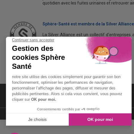
quotidien avec les fuites urinaires et retrouver a
Sphère-Santé est membre de la Silver Alliance
La Silver Alliance est un collectif d'entreprises 
dans le bien vieillir à domicile.
Découvrez la Silver Alliance
MENTIONS LÉGALES
LIENS UTILES