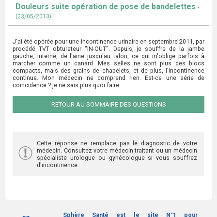
Douleurs suite opération de pose de bandelettes
-
(23/05/2013)
J'ai été opérée pour une incontinence urinaire en septembre 2011, par
procédé TVT obturateur "IN-OUT". Depuis, je souffre de la jambe
gauche, interne, de l'aine jusqu'au talon, ce qui m'oblige parfois à
marcher comme un canard. Mes selles ne sont plus des blocs
compacts, mais des grains de chapelets, et de plus, l'incontinence
continue. Mon médecin ne comprend rien. Est-ce une série de
coïncidence ? je ne sais plus quoi faire.
RETOUR AU SOMMAIRE DES QUESTIONS
Cette réponse ne remplace pas le diagnostic de votre
médecin. Consultez votre médecin traitant ou un médecin
spécialiste urologue ou gynécologue si vous souffrez
d'incontinence.
Sphère Santé est le site N°1 pour