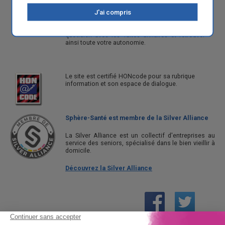
une information exhaustive sur les causes et les
traitements de cette pathologie touchant 5
J'ai compris
millions de personnes en France, ainsi qu'une
gamme de produits absorbants pour vivre au
quotidien avec les fuites urinaires et retrouver
ainsi toute votre autonomie.
Le site est certifié HONcode pour sa rubrique
information et son espace de dialogue.
Sphère-Santé est membre de la Silver Alliance
La Silver Alliance est un collectif d'entreprises au
service des seniors, spécialisé dans le bien vieillir à
domicile.
Découvrez la Silver Alliance